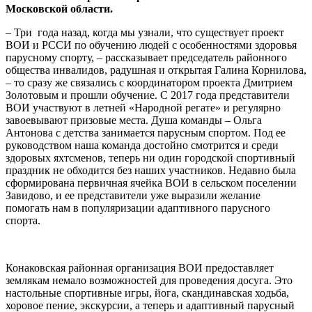
Московской области.
– Три года назад, когда мы узнали, что существует проект
ВОИ и РССИ по обучению людей с особенностями здоровья
парусному спорту, – рассказывает председатель районного
общества инвалидов, радушная и открытая Галина Корнилова,
– то сразу же связались с координатором проекта Дмитрием
Золотовым и прошли обучение. С 2017 года представители
ВОИ участвуют в летней «Народной регате» и регулярно
завоевывают призовые места. Душа команды – Ольга
Антонова с детства занимается парусным спортом. Под ее
руководством наша команда достойно смотрится и среди
здоровых яхтсменов, теперь ни один городской спортивный
праздник не обходится без наших участников. Недавно была
сформирована первичная ячейка ВОИ в сельском поселении
Завидово, и ее представители уже выразили желание
помогать нам в популяризации адаптивного парусного
спорта.
Конаковская районная организация ВОИ предоставляет
землякам немало возможностей для проведения досуга. Это
настольные спортивные игры, йога, скандинавская ходьба,
хоровое пение, экскурсии, а теперь и адаптивный парусный