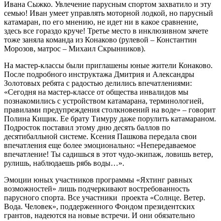
Ивана Сыжко. Увлечение парусным спортом захватило и эту
семью! Иван умеет управлять моторной лодкой, но парусный
катамаран, по его мнению, не идет ни в какое сравнение,
здесь все гораздо круче! Третье место в инклюзивном зачете
тоже заняла команда из Конаково (рулевой – Константин
Морозов, матрос – Михаил Скрынников).
На мастер-классы были приглашены юные жители Конаково.
После подробного инструктажа Дмитрия и Александры
Золотовых ребята с радостью делились впечатлениями:
«Сегодня на мастер-классе от общества инвалидов мы
познакомились с устройством катамарана, терминологией,
правилами предупреждения столкновений на воде» – говорит
Полина Кищик. Ее брату Тимуру даже порулить катамараном.
Подросток поставил этому дню десять баллов по
десятибалльной системе. Ксения Пашкова передала свои
впечатления еще более эмоционально: «Непередаваемое
впечатление! Ты садишься в этот чудо-экипаж, ловишь ветер,
рулишь, наблюдаешь рябь воды…».
Эмоции юных участников программы «Яхтинг равных
возможностей» лишь подчеркивают востребованность
парусного спорта. Все участники проекта «Солнце. Ветер.
Вода. Человек», поддерженного Фондом президентских
грантов, надеются на новые встречи. И они обязательно