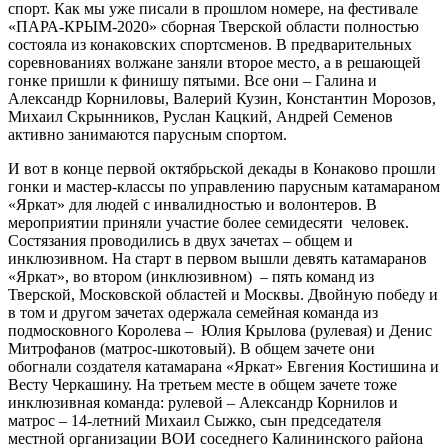
спорт. Как мы уже писали в прошлом номере, на фестивале
«ПАРА-КРЫМ-2020» сборная Тверской области полностью
состояла из конаковских спортсменов. В предварительных
соревнованиях волжане заняли второе место, а в решающей
гонке пришли к финишу пятыми. Все они – Галина и
Александр Корниловы, Валерий Кузин, Константин Морозов,
Михаил Скрынников, Руслан Кацкий, Андрей Семенов
активно занимаются парусным спортом.
И вот в конце первой октябрьской декады в Конаково прошли
гонки и мастер-классы по управлению парусным катамараном
«Яркат» для людей с инвалидностью и волонтеров. В
мероприятии приняли участие более семидесяти человек.
Состязания проводились в двух зачетах – общем и
инклюзивном. На старт в первом вышли девять катамаранов
«Яркат», во втором (инклюзивном) – пять команд из
Тверской, Московской областей и Москвы. Двойную победу и
в том и другом зачетах одержала семейная команда из
подмосковного Королева – Юлия Крылова (рулевая) и Денис
Митрофанов (матрос-шкотовый). В общем зачете они
обогнали создателя катамарана «Яркат» Евгения Костишина и
Весту Черкашину. На третьем месте в общем зачете тоже
инклюзивная команда: рулевой – Александр Корнилов и
матрос – 14-летний Михаил Сыжко, сын председателя
местной организации ВОИ соседнего Калининского района