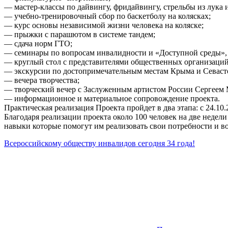
— мастер-классы по дайвингу, фридайвингу, стрельбы из лука и
— учебно-тренировочный сбор по баскетболу на колясках;
— курс основы независимой жизни человека на коляске;
— прыжки с парашютом в системе тандем;
— сдача норм ГТО;
— семинары по вопросам инвалидности и «Доступной среды», 
— круглый стол с представителями общественных организаци
— экскурсии по достопримечательным местам Крыма и Севаст
— вечера творчества;
— творческий вечер с Заслуженным артистом России Сергеем
— информационное и материальное сопровождение проекта.
Практическая реализация Проекта пройдет в два этапа: с 24.10.22
Благодаря реализации проекта около 100 человек на две недел
навыки которые помогут им реализовать свои потребности и в
Всероссийскому обществу инвалидов сегодня 34 года!