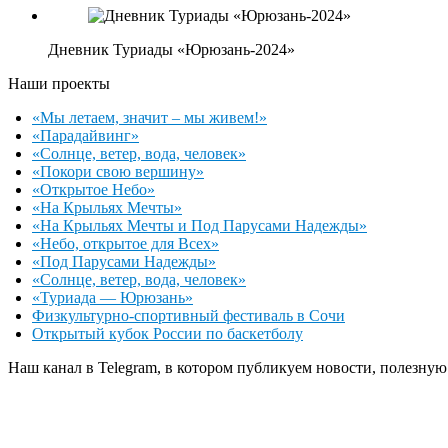
Дневник Туриады «Юрюзань-2024»
Наши проекты
«Мы летаем, значит – мы живем!»
«Парадайвинг»
«Солнце, ветер, вода, человек»
«Покори свою вершину»
«Открытое Небо»
«На Крыльях Мечты»
«На Крыльях Мечты и Под Парусами Надежды»
«Небо, открытое для Всех»
«Под Парусами Надежды»
«Солнце, ветер, вода, человек»
«Туриада — Юрюзань»
Физкультурно-спортивный фестиваль в Сочи
Открытый кубок России по баскетболу
Наш канал в Telegram, в котором публикуем новости, полезн