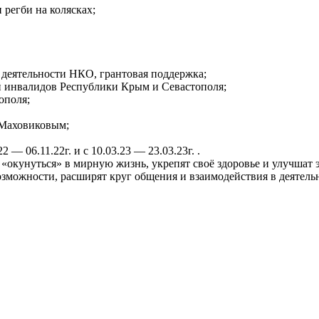
 регби на колясках;
деятельности НКО, грантовая поддержка;
й инвалидов Республики Крым и Севастополя;
ополя;
 Маховиковым;
 — 06.11.22г. и с 10.03.23 — 23.03.23г. .
и «окунуться» в мирную жизнь, укрепят своё здоровье и улучшат
озможности, расширят круг общения и взаимодействия в деятел