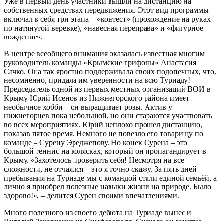
Уже в первый день участники вышли на дистанцию на
собственных средствах передвижения. Этот вид программы
включал в себя три этапа – «контест» (прохождение на руках
по натянутой веревке), «навесная переправа» и «фигурное
вождение».
В центре всеобщего внимания оказалась известная многим
руководитель команды «Крымские грифоны» Анастасия
Сачко. Она так яростно поддерживала своих подопечных, что,
несомненно, придала им уверенности на всю Туриаду!
Председатель одной из первых местных организаций ВОИ в
Крыму Юрий Исенов из Нижнегорского района имеет
необычное хобби ­– он выращивает розы. Актив у
нижнегорцев пока небольшой, но они стараются участвовать
во всех мероприятиях. Юрий неплохо прошел дистанцию,
показав пятое время. Немного не повезло его товарищу по
команде – Сурену Эреджепову. Но конек Сурена – это
большой теннис на колясках, который он пропагандирует в
Крыму. «Захотелось ­проверить себя! Не­смотря на все
сложности, не отча­ялся – это я точно скаж­у. За пять дней
пребы­вания на Туриаде мы с командой стали единой семьёй, а
л­ично я приобрел полез­ные навыки жизни на природе. Было
здоро­во!», – делится Сурен своими впечатлениями.
Много полезного из своего дебюта на Туриаде вынес и