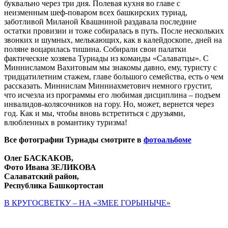
буквально через три дня. Полевая кухня во главе с
неизменным шеф-поваром всех башкирских туриад,
заботливой Миланой Квашниной раздавала последние
остатки провизии и тоже собиралась в путь. После нескольких
звонких и шумных, мелькающих, как в калейдоскопе, дней на
поляне воцарилась тишина. Собирали свои палатки
фактические хозяева Туриады из команды «Салаватцы». С
Миннисламом Вахитовым мы знакомы давно, ему, туристу с
тридцатилетним стажем, главе большого семейства, есть о чем
рассказать. Миннислам Минниахметович немного грустит,
что исчезла из программы его любимая дисциплина – подъем
инвалидов-колясочников на гору. Но, может, вернется через
год. Как и мы, чтобы вновь встретиться с друзьями,
влюбленных в романтику туризма!
Все фотографии Туриады смотрите в
фотоальбоме
Олег БАСКАКОВ,
Фото Ивана ЗЕЛИКОВА
Салаватский район,
Республика Башкортостан
В КРУГОСВЕТКУ – НА «ЗМЕЕ ГОРЫНЫЧЕ»