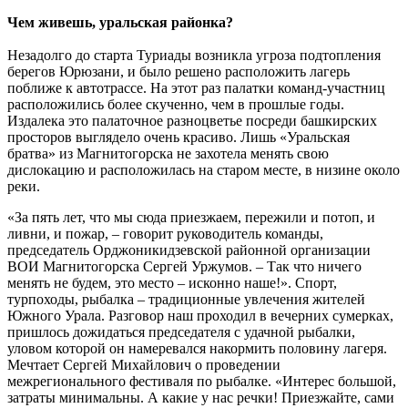
Чем живешь, уральская районка?
Незадолго до старта Туриады возникла угроза подтопления
берегов Юрюзани, и было решено расположить лагерь
поближе к автотрассе. На этот раз палатки команд-участниц
расположились более скученно, чем в прошлые годы.
Издалека это палаточное разноцветье посреди башкирских
просторов выглядело очень красиво. Лишь «Уральская
братва» из Магнитогорска не захотела менять свою
дислокацию и расположилась на старом месте, в низине около
реки.
«За пять лет, что мы сюда приезжаем, пережили и потоп, и
ливни, и пожар, – говорит руководитель команды,
председатель Орджоникидзевской районной организации
ВОИ Магнитогорска Сергей Уржумов. – Так что ничего
менять не будем, это место – исконно наше!». Спорт,
турпоходы, рыбалка – традиционные увлечения жителей
Южного Урала. Разговор наш проходил в вечерних сумерках,
пришлось дожидаться председателя с удачной рыбалки,
уловом которой он намеревался накормить половину лагеря.
Мечтает Сергей Михайлович о проведении
межрегионального фестиваля по рыбалке. «Интерес большой,
затраты минимальны. А какие у нас речки! Приезжайте, сами