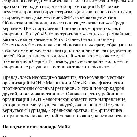
старинного города Усть-Катава. С магнитогорской «Уральской
братвой» ее роднит то, что эта организация ВОИ также
всячески пропагандирует туризм. Да и как от него остаться в
стороне, если даже местное СМИ, освещающее жизнь
Общества инвалидов, имеет говорящее название – «Среди
вершин»! Все спортсмены «Бригантины» представляют
спортивный клуб «Вагоностроитель» – когда-то трамвайные
вагоны, выпускаемые в Усть-Катаве, бегали по всему
Советскому Союзу. в лагере «Бригантины» сразу обращает на
себя внимание железная дисциплина и четкое распределение
ролей. Коллектив очень дружный – только вот, как сетует
руководитель Сергей Ефремов, увы, команда не молодеет, и
спортивные результаты оставляют желать лучшего…
Правда, здесь необходимо заметить, что команды местных
организаций ВОИ с Магнитки и Усть-Катава фактически
противостояли сборным регионов. У тех и подбор кадров
другой, и возможности иные. Однако то, что у районных
организаций ВОИ Челябинской области есть направление,
которым они могут увлечь людей, очень ценно! Не успев
вернуться с Туриады, «Уральская братва» и «Бригантина»
отправились на очередной сплав по южноуральским рекам.
На подъем везет лошадь Майя