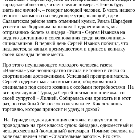
городское общество, читает свежие номера. «Теперь буду
знать вас лично!», – говорит молодой человек. В честь нашего
очного знакомства на следующее утро, знающий, где в
Салаватском районе взять отменный кумыс, Раиль Шарафеев
угостил нас бодрящим напитком. Подкрепившись, мы
отправились болеть за лидера «Удачи» Сергея Иванова на
водную дистанцию в соревнованиях среди колясочников-
спинальников. В первый день Сергей Иванов победил, что
называется, за явным преимуществом и принес в копилку
своей команды первое место.
Про этого неунывающего молодого человека газета
«Надежда» уже неоднократно писала не только в связи со
спортивными достижениями. Успешный предприниматель,
Сергей содержит магазин косметики, оборудованный
специально под своего хозяина с особыми потребностями. На
все предыдущие Туриады Сергей неизменно приезжал со
своей супругой – Лилией. Собиралась она приехать и в этот
раз, но семейный бизнес оказался важнее. Как оставишь
торговлю, которая приносит и удачу, и доход?
На Туриаде водная дистанция состояла из двух этапов и
проводилась на трех классах судов: байдарка, одноместный и
четырехместный (командный) катамаран. Помимо слалома на
воде был введен этап «Спасательные работы». Его суть