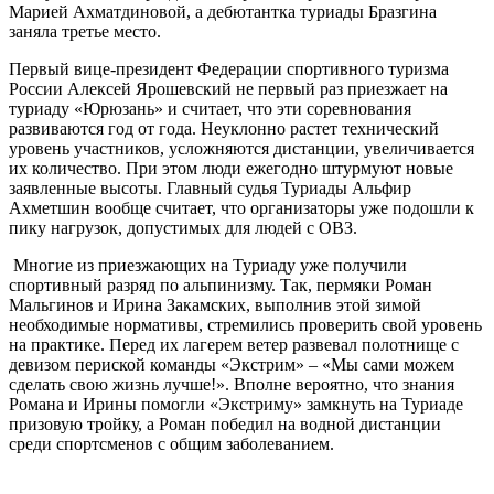
Марией Ахматдиновой, а дебютантка туриады Бразгина
заняла третье место.
Первый вице-президент Федерации спортивного туризма
России Алексей Ярошевский не первый раз приезжает на
туриаду «Юрюзань» и считает, что эти соревнования
развиваются год от года. Неуклонно растет технический
уровень участников, усложняются дистанции, увеличивается
их количество. При этом люди ежегодно штурмуют новые
заявленные высоты. Главный судья Туриады Альфир
Ахметшин вообще считает, что организаторы уже подошли к
пику нагрузок, допустимых для людей с ОВЗ.
Многие из приезжающих на Туриаду уже получили
спортивный разряд по альпинизму. Так, пермяки Роман
Мальгинов и Ирина Закамских, выполнив этой зимой
необходимые нормативы, стремились проверить свой уровень
на практике. Перед их лагерем ветер развевал полотнище с
девизом периской команды «Экстрим» – «Мы сами можем
сделать свою жизнь лучше!». Вполне вероятно, что знания
Романа и Ирины помогли «Экстриму» замкнуть на Туриаде
призовую тройку, а Роман победил на водной дистанции
среди спортсменов с общим заболеванием.