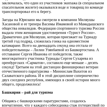
заключалась, что один из участников экипажа (в специальном
спасательном жилете) оказывался воде и товарищ по команде
транспортировал его к берегу.
Заезды на Юрюзани мы смотрели в компании Миляушы
Хасановой и ее тренера Васимы Имамовой из Мамадышского
общества инвалидов. Федерация спортивного туризма России
выдала этим женщинам удостоверения «Турист России».
Драматично для Миляуши, которая приезжает на Туриаду
третий год подряд, сложилась гонка на одноместном
катамаране. Всего на двенадцать секунд она отстала от
победительницы – Лилии Узянбаевой из Башкортостана. А
отставание Сергея Иванова от победителя, также
многократного участника Туриады Сергея Сухарева из
оренбургских «Сарматов», составило еще меньше – десять
секунд! Третьим на этой дистанции финишировал ветеран
отечественного паратуризма – Миннислам Вахитов из
Салаватского района. И в этой дисциплине соперничество
двух соседних республик, имеющих в своей истории много
общего, продолжилось!
Башкирия – рай для туризма
Общаясь с башкирскими паратуристами, создалось
впечатление, что у каждого собеседника стаж путешествий по