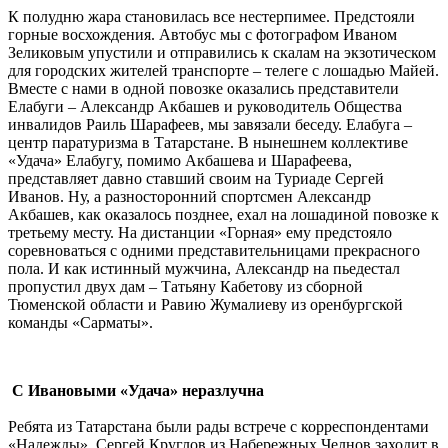
К полудню жара становилась все нестерпимее. Предстояли
горные восхождения. Автобус мы с фотографом Иваном
Зеликовым упустили и отправились к скалам на экзотическом
для городских жителей транспорте – телеге с лошадью Майей.
Вместе с нами в одной повозке оказались представители
Елабуги – Александр Акбашев и руководитель Общества
инвалидов Раиль Шарафеев, мы завязали беседу. Елабуга –
центр паратуризма в Татарстане. В нынешнем коллективе
«Удача» Елабугу, помимо Акбашева и Шарафеева,
представляет давно ставший своим на Туриаде Сергей
Иванов. Ну, а разносторонний спортсмен Александр
Акбашев, как оказалось позднее, ехал на лошадиной повозке к
третьему месту. На дистанции «Горная» ему предстояло
соревноваться с одними представительницами прекрасного
пола. И как истинный мужчина, Александр на пьедестал
пропустил двух дам – Татьяну Кабетову из сборной
Тюменской области и Равию Жумалиеву из оренбургской
команды «Сарматы».
С Ивановыми «Удача» неразлучна
Ребята из Татарстана были рады встрече с корреспондентами
«Надежды». Сергей Круглов из Набережных Челнов заходит в