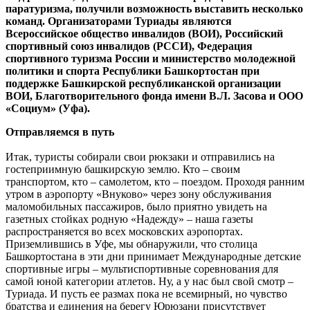
паратуризма, получили возможность выставить несколько
команд. Организаторами Туриады являются
Всероссийское общество инвалидов (ВОИ), Российский
спортивный союз инвалидов (РССИ), Федерация
спортивного туризма России и министерство молодежной
политики и спорта Республики Башкортостан при
поддержке Башкирской республиканской организации
ВОИ, Благотворительного фонда имени В.Л. Засова и ООО
«Социум» (Уфа).
Отправляемся в путь
Итак, туристы собирали свои рюкзаки и отправились на
гостеприимную башкирскую землю. Кто – своим
транспортом, кто – самолетом, кто – поездом. Проходя ранним
утром в аэропорту «Внуково» через зону обслуживания
маломобильных пассажиров, было приятно увидеть на
газетных стойках родную «Надежду» – наша газеты
распространяется во всех московских аэропортах.
Приземлившись в Уфе, мы обнаружили, что столица
Башкортостана в эти дни принимает Международные детские
спортивные игры – мультиспортивные соревнования для
самой юной категории атлетов. Ну, а у нас был свой смотр –
Туриада. И пусть ее размах пока не всемирный, но чувство
братства и единения на берегу Юрюзани присутствует