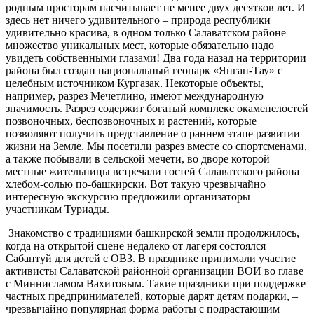
родным просторам насчитывает не менее двух десятков лет. И
здесь нет ничего удивительного – природа республики
удивительно красива, в одном только Салаватском районе
множество уникальных мест, которые обязательно надо
увидеть собственными глазами! Два года назад на территории
района был создан национальный геопарк «Янган-Тау» с
целебным источником Кургазак. Некоторые объекты,
например, разрез Мечетлино, имеют международную
значимость. Разрез содержит богатый комплекс окаменелостей
позвоночных, беспозвоночных и растений, которые
позволяют получить представление о раннем этапе развитии
жизни на Земле. Мы посетили разрез вместе со спортсменами,
а также побывали в сельской мечети, во дворе которой
местные жительницы встречали гостей Салаватского района
хлебом-солью по-башкирски. Вот такую чрезвычайно
интересную экскурсию предложили организаторы
участникам Туриады.
Знакомство с традициями башкирской земли продолжилось,
когда на открытой сцене недалеко от лагеря состоялся
Сабантуй для детей с ОВЗ. В празднике принимали участие
активисты Салаватской районной организации ВОИ во главе
с Миннисламом Вахитовым. Такие праздники при поддержке
частных предпринимателей, которые дарят детям подарки, –
чрезвычайно популярная форма работы с подрастающим