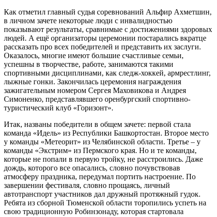
Как отметил главный судья соревнований Альфир Ахметшин,
в личном зачете некоторые люди с инвалидностью
показывают результаты, сравнимые с достижениями здоровых
людей. А ещё организаторы церемонии постарались вкратце
рассказать про всех победителей и представить их заслуги.
Оказалось, многие имеют большие счастливые семьи,
успешны в творчестве, работе, занимаются такими
спортивными дисциплинами, как следж-хоккей, армрестлинг,
лыжные гонки. Закончилась церемония награждения
зажигательным номером Сергея Маховикова и Андрея
Симоненко, представлявшего оренбургский спортивно-
туристический клуб «Горизонт».
Итак, названы победители в общем зачете: первой стала
команда «Идель» из Республики Башкортостан. Второе место
у команды «Метеорит» из Челябинской области. Третье – у
команды «Экстрим» из Пермского края. Но и те команды,
которые не попали в первую тройку, не расстроились. Даже
дождь, которого все опасались, словно почувствовав
атмосферу праздника, передумал портить настроение. По
завершении фестиваля, словно прощаясь, личный
автотранспорт участников дал дружный протяжный гудок.
Ребята из сборной Тюменской области торопились успеть на
свою традиционную Робинзонаду, которая стартовала