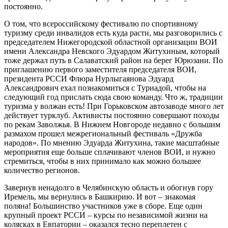
постоянно.
О том, что всероссийскому фестивалю по спортивному
туризму среди инвалидов есть куда расти, мы разговорились с
председателем Нижегородской областной организации ВОИ
имени Александра Невского Эдуардом Житухиным, который
тоже держал путь в Салаватский район на берег Юрюзани. По
приглашению первого заместителя председателя ВОИ,
президента РССИ Флюра Нурлыгаянова Эдуард
Александрович ехал познакомиться с Туриадой, чтобы на
следующий год прислать сюда свою команду. Что ж, традиции
туризма у волжан есть! При Горьковском автозаводе много лет
действует турклуб. Активисты постоянно совершают походы
по рекам Заволжья. В Нижнем Новгороде недавно с большим
размахом прошел межрегиональный фестиваль «Дружба
народов». По мнению Эдуарда Житухина, такие масштабные
мероприятия еще больше сплачивают членов ВОИ, и нужно
стремиться, чтобы в них принимало как можно большее
количество регионов.
Завернув ненадолго в Челябинскую область и обогнув гору
Иремель, мы вернулись в Башкирию. И вот – знакомая
поляна! Большинство участников уже в сборе. Еще один
крупный проект РССИ – курсы по независимой жизни на
колясках в Евпатории – оказался тесно переплетен с