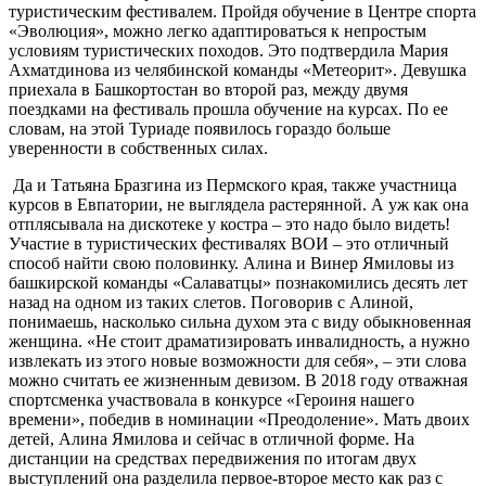
туристическим фестивалем. Пройдя обучение в Центре спорта
«Эволюция», можно легко адаптироваться к непростым
условиям туристических походов. Это подтвердила Мария
Ахматдинова из челябинской команды «Метеорит». Девушка
приехала в Башкортостан во второй раз, между двумя
поездками на фестиваль прошла обучение на курсах. По ее
словам, на этой Туриаде появилось гораздо больше
уверенности в собственных силах.
Да и Татьяна Бразгина из Пермского края, также участница
курсов в Евпатории, не выглядела растерянной. А уж как она
отплясывала на дискотеке у костра – это надо было видеть!
Участие в туристических фестивалях ВОИ – это отличный
способ найти свою половинку. Алина и Винер Ямиловы из
башкирской команды «Салаватцы» познакомились десять лет
назад на одном из таких слетов. Поговорив с Алиной,
понимаешь, насколько сильна духом эта с виду обыкновенная
женщина. «Не стоит драматизировать инвалидность, а нужно
извлекать из этого новые возможности для себя», – эти слова
можно считать ее жизненным девизом. В 2018 году отважная
спортсменка участвовала в конкурсе «Героиня нашего
времени», победив в номинации «Преодоление». Мать двоих
детей, Алина Ямилова и сейчас в отличной форме. На
дистанции на средствах передвижения по итогам двух
выступлений она разделила первое-второе место как раз с