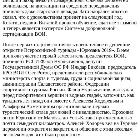
Виталий Захарченко из Симферополя. Сначала он заметно
волновался, на дистанции на средствах передвижения
пришлось даже стартовать дважды. Зато набрался опыта и
сказал, что с удовольствием приедет на следующий год.
Кстати, недавно Виталий прошел обучение, сдал все экзамены
и теперь является экспертом Системы добровольной
сертификации ВОИ.
После первых стартов состоялось очень теплое и душевное
открытие Всероссийской туриады «Юрюзань-2019». В нем
приняли участие первый заместитель председателя ВОИ,
президент РССИ Флюр Нурлыгаянов, депутат
Государственной Думы ФС РФ Ильдар Бикбаев, председатель
БРО ВОИ Олег Ротов, представители республиканских
министерств спорта и туризма, труда и социальной защиты,
администрации Салаватского района, Федерации
спортивного туризма России. Флюр Нурлыгаянов, выступая
перед покорителями вершин и водных гладей, вспомнил, как
тридцать лет назад они вместе с Алексеем Ходоревым и
Альфиром Ахметшином организовывали первый
туристический сплав для людей с инвалидностью. Проходил
он по Юрюзани от Малояза до Усть-Катава протяженностью
почти семьдесят километров. Алексей Ходорев вел на Туриаде
церемонии открытия и закрытия, и общение с этим веселым
человеком для всех было радостным.