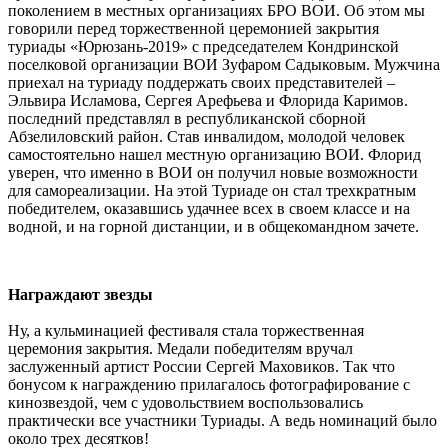
поколением в местных организациях БРО ВОИ. Об этом мы
говорили перед торжественной церемонией закрытия
туриады «Юрюзань-2019» с председателем Кондринской
поселковой организации ВОИ Зуфаром Садыковым. Мужчина
приехал на туриаду поддержать своих представителей –
Эльвира Исламова, Сергея Арефьева и Флорида Каримов.
последний представлял в республиканской сборной
Абзелиловский район. Став инвалидом, молодой человек
самостоятельно нашел местную организацию ВОИ. Флорид
уверен, что именно в ВОИ он получил новые возможности
для самореализации. На этой Туриаде он стал трехкратным
победителем, оказавшись удачнее всех в своем классе и на
водной, и на горной дистанции, и в общекомандном зачете.
Награждают звезды
Ну, а кульминацией фестиваля стала торжественная
церемония закрытия. Медали победителям вручал
заслуженный артист России Сергей Маховиков. Так что
бонусом к награждению прилагалось фотографирование с
кинозвездой, чем с удовольствием воспользовались
практически все участники Туриады. А ведь номинаций было
около трех десятков!