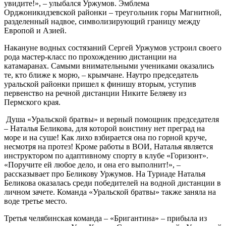
увидите!», – улыбался Уржумов. Эмблема
Орджоникидзевской районки – треугольник горы Магнитной,
разделенный надвое, символизирующий границу между
Европой и Азией.
Накануне водных состязаний Сергей Уржумов устроил своего
рода мастер-класс по прохождению дистанции на
катамаранах. Самыми внимательными учениками оказались
те, кто ближе к морю, – крымчане. Наутро председатель
уральской районки пришел к финишу вторым, уступив
первенство на речной дистанции Никите Беляеву из
Пермского края.
Душа «Уральской братвы» и верный помощник председателя
– Наталья Беликова, для которой воистину нет преград на
море и на суше! Как лихо взбирается она по горной круче,
несмотря на протез! Кроме работы в ВОИ, Наталья является
инструктором по адаптивному спорту в клубе «Горизонт».
«Поручите ей любое дело, и она его выполнит!», –
рассказывает про Беликову Уржумов. На Туриаде Наталья
Беликова оказалась среди победителей на водной дистанции в
личном зачете. Команда «Уральской братвы» также заняла на
воде третье место.
Третья челябинская команда – «Бригантина» – прибыла из