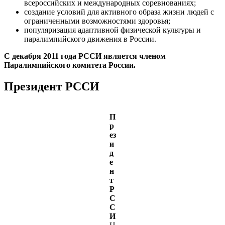
всероссийских и международных соревнованиях;
создание условий для активного образа жизни людей с
ограниченными возможностями здоровья;
популяризация адаптивной физической культуры и
паралимпийского движения в России.
С декабря 2011 года РССИ является членом
Паралимпийского комитета России.
Президент РССИ
П
р
ез
и
д
е
н
т
Р
С
С
И