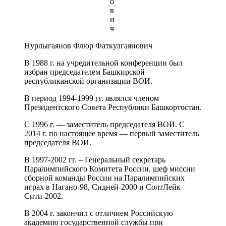
о
в
и
ч
Нурлыгаянов Флюр Фаткулгаянович
В 1988 г. на учредительной конференции был
избран председателем Башкирской
республиканской организации ВОИ.
В период 1994-1999 гг. являлся членом
Президентского Совета Республики Башкортостан.
С 1996 г. — заместитель председателя ВОИ. С
2014 г. по настоящее время — первый заместитель
председателя ВОИ.
В 1997-2002 гг. – Генеральный секретарь
Паралимпийского Комитета России, шеф миссии
сборной команды России на Паралимпийских
играх в Нагано-98, Сидней-2000 и СолтЛейк
Сити-2002.
В 2004 г. закончил с отличием Российскую
академию государственной службы при