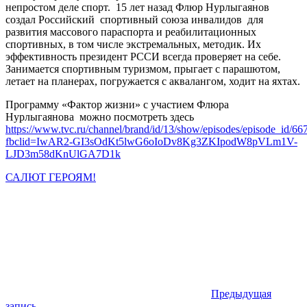
непростом деле спорт. 15 лет назад Флюр Нурлыгаянов
создал Российский спортивный союза инвалидов для
развития массового параспорта и реабилитационных
спортивных, в том числе экстремальных, методик. Их
эффективность президент РССИ всегда проверяет на себе.
Занимается спортивным туризмом, прыгает с парашютом,
летает на планерах, погружается с аквалангом, ходит на яхтах.
Программу «Фактор жизни» с участием Флюра
Нурлыгаянова можно посмотреть здесь
https://www.tvc.ru/channel/brand/id/13/show/episodes/episode_id/66
fbclid=IwAR2-GI3sOdKt5lwG6oIoDv8Kg3ZKIpodW8pVLm1V-
LJD3m58dKnUlGA7D1k
САЛЮТ ГЕРОЯМ!
Предыдущая
запись