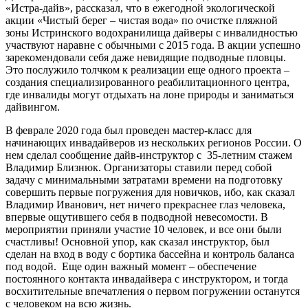
«Истра-дайв», рассказал, что в ежегодной экологической
акции «Чистый берег – чистая вода» по очистке пляжной
зоны Истринского водохранилища дайверы с инвалидностью
участвуют наравне с обычными с 2015 года. В акции успешно
зарекомендовали себя даже невидящие подводные пловцы.
Это послужило толчком к реализации еще одного проекта –
создания специализированного реабилитационного центра,
где инвалиды могут отдыхать на лоне природы и заниматься
дайвингом.
В феврале 2020 года был проведен мастер-класс для
начинающих инвадайверов из нескольких регионов России. О
нем сделал сообщение дайв-инструктор с 35-летним стажем
Владимир Близнюк. Организаторы ставили перед собой
задачу с минимальными затратами времени на подготовку
совершить первые погружения для новичков, ибо, как сказал
Владимир Иванович, нет ничего прекраснее глаз человека,
впервые ощутившего себя в подводной невесомости. В
мероприятии приняли участие 10 человек, и все они были
счастливы! Основной упор, как сказал инструктор, был
сделан на вход в воду с бортика бассейна и контроль баланса
под водой. Еще один важный момент – обеспечение
постоянного контакта инвадайвера с инструктором, и тогда
восхитительные впечатления о первом погружении останутся
с человеком на всю жизнь.