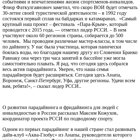
событиями и впечатлениями жизни спортсменов-инвалидов.
Флюр Фаткулгаянович заметил, что скоро ВОИ будет отмечать
30-летие своей туристической деятельности – в 1992 году
состоялся первый сплав на байдарках и катамаранах. «Самый
крупный наш проект – фестиваль «Пара-Крым», который
проводится с 2015 года, — отметил лидер РССИ. – В нем
участвуют около 60 регионов страны, собирается до 500
человек. Мы проводим различные мастер-классы, в том числе
по дайвингу. У нас была участница, которая панически
боялась воды, но благодаря нашему другу из Словении Бранко
Равнаку она через три часа занятий в бассейне уже могла
самостоятельно плавать. Я рад, что сегодня здесь собрался
весь актив парадайвинга. Уверен, что наша семья
парадайверов будет расширяться. Сегодня здесь Анапа,
Воронеж, Санкт-Петербург, Уфа, другие регионы. Удачи всем
вам, ребята!», – сказал лидер РССИ..
О развитии парадайвинга и фридайвинга для людей с
инвалидностью в России рассказал Максим Кожухов,
координатор проекта РССИ по подводному спорту.
Одним из первых парадайвинг в нашей стране стал развивать
дайв-клуб «Аква-Глобус» из Анапы, руководители которого