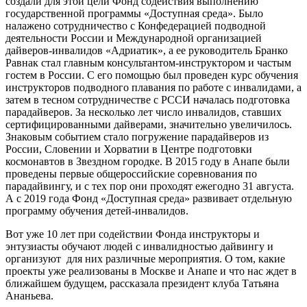
создали для этой цели Фонд содействия выполнению
государственной программы «Доступная среда». Было
налажено сотрудничество с Конфедерацией подводной
деятельности России и Международной организацией
дайверов-инвалидов «Адриатик», а ее руководитель Бранко
Равнак стал главным консультантом-инструктором и частым
гостем в России. С его помощью был проведен курс обучения
инструкторов подводного плавания по работе с инвалидами, а
затем в тесном сотрудничестве с РССИ началась подготовка
парадайверов. За несколько лет число инвалидов, ставших
сертифицированными дайверами, значительно увеличилось.
Знаковым событием стало погружение парадайверов из
России, Словении и Хорватии в Центре подготовки
космонавтов в Звездном городке. В 2015 году в Анапе были
проведены первые общероссийские соревнования по
парадайвингу, и с тех пор они проходят ежегодно 31 августа.
А с 2019 года Фонд «Доступная среда» развивает отдельную
программу обучения детей-инвалидов.
Вот уже 10 лет при содействии Фонда инструкторы и
энтузиасты обучают людей с инвалидностью дайвингу и
организуют для них различные мероприятия. О том, какие
проекты уже реализованы в Москве и Анапе и что нас ждет в
ближайшем будущем, рассказала президент клуба Татьяна
Ананьева.