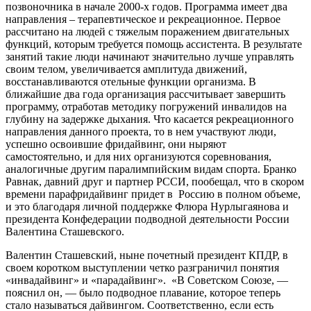
позвоночника в начале 2000-х годов. Программа имеет два
направления – терапевтическое и рекреационное. Первое
рассчитано на людей с тяжелым поражением двигательных
функций, которым требуется помощь ассистента. В результате
занятий такие люди начинают значительно лучше управлять
своим телом, увеличивается амплитуда движений,
восстанавливаются отельные функции организма. В
ближайшие два года организация рассчитывает завершить
программу, отработав методику погружений инвалидов на
глубину на задержке дыхания. Что касается рекреационного
направления данного проекта, то в нем участвуют люди,
успешно освоившие фридайвинг, они ныряют
самостоятельно, и для них организуются соревнования,
аналогичные другим паралимпийским видам спорта. Бранко
Равнак, давний друг и партнер РССИ, пообещал, что в скором
времени парафридайвинг придет в Россию в полном объеме,
и это благодаря личной поддержке Флюра Нурлыгаянова и
президента Конфедерации подводной деятельности России
Валентина Сташевского.
Валентин Сташевский, ныне почетный президент КПДР, в
своем коротком выступлении четко разграничил понятия
«инвадайвинг» и «парадайвинг». «В Советском Союзе, —
пояснил он, — было подводное плавание, которое теперь
стало называться дайвингом. Соответственно, если есть