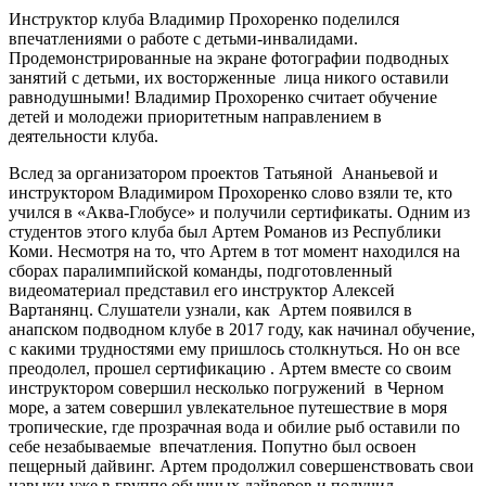
Инструктор клуба Владимир Прохоренко поделился
впечатлениями о работе с детьми-инвалидами.
Продемонстрированные на экране фотографии подводных
занятий с детьми, их восторженные лица никого оставили
равнодушными! Владимир Прохоренко считает обучение
детей и молодежи приоритетным направлением в
деятельности клуба.
Вслед за организатором проектов Татьяной Ананьевой и
инструктором Владимиром Прохоренко слово взяли те, кто
учился в «Аква-Глобусе» и получили сертификаты. Одним из
студентов этого клуба был Артем Романов из Республики
Коми. Несмотря на то, что Артем в тот момент находился на
сборах паралимпийской команды, подготовленный
видеоматериал представил его инструктор Алексей
Вартанянц. Слушатели узнали, как Артем появился в
анапском подводном клубе в 2017 году, как начинал обучение,
с какими трудностями ему пришлось столкнуться. Но он все
преодолел, прошел сертификацию . Артем вместе со своим
инструктором совершил несколько погружений в Черном
море, а затем совершил увлекательное путешествие в моря
тропические, где прозрачная вода и обилие рыб оставили по
себе незабываемые впечатления. Попутно был освоен
пещерный дайвинг. Артем продолжил совершенствовать свои
навыки уже в группе обычных дайверов и получил