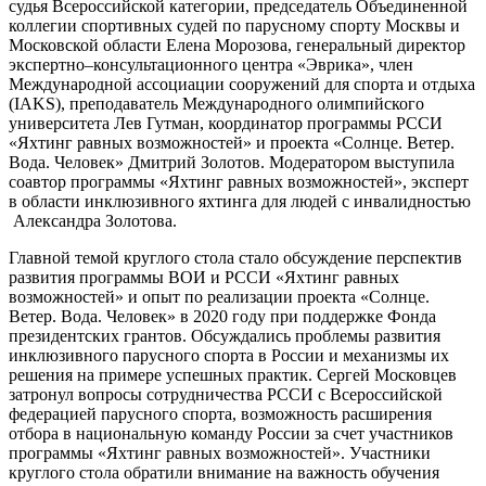
судья Всероссийской категории, председатель Объединенной
коллегии спортивных судей по парусному спорту Москвы и
Московской области Елена Морозова, генеральный директор
экспертно–консультационного центра «Эврика», член
Международной ассоциации сооружений для спорта и отдыха
(IAKS), преподаватель Международного олимпийского
университета Лев Гутман, координатор программы РССИ
«Яхтинг равных возможностей» и проекта «Солнце. Ветер.
Вода. Человек» Дмитрий Золотов. Модератором выступила
соавтор программы «Яхтинг равных возможностей», эксперт
в области инклюзивного яхтинга для людей с инвалидностью
Александра Золотова.
Главной темой круглого стола стало обсуждение перспектив
развития программы ВОИ и РССИ «Яхтинг равных
возможностей» и опыт по реализации проекта «Солнце.
Ветер. Вода. Человек» в 2020 году при поддержке Фонда
президентских грантов. Обсуждались проблемы развития
инклюзивного парусного спорта в России и механизмы их
решения на примере успешных практик. Сергей Московцев
затронул вопросы сотрудничества РССИ с Всероссийской
федерацией парусного спорта, возможность расширения
отбора в национальную команду России за счет участников
программы «Яхтинг равных возможностей». Участники
круглого стола обратили внимание на важность обучения