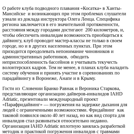
О работе клуба подводного плавания «Косатка» в Ханты-
Мансийске и возникающих при этом проблемах слушатели
узнали из доклада инструктора Олега Ленца. Специфика
региона заключается в его значительной протяженности,
расстояния между городами достигают 200 километров, и,
чтобы обеспечить инвалидам возможность приобщиться к
дайвингу, клуб проводит мастер-классы не только в своем
городе, но и в других населенных пунктах. При этом
приходится преодолевать непонимание чиновников и
административных работников, обходить
неприспособленность бассейнов и учитывать текучесть
волонтерских кадров. Тем не менее, в планах клуба наладить
систему обучения и принять участие в соревнованиях по
парадайвингу в Воронеже, Анапе и в Крыму.
Гости из Словении Бранко Равнак и Вероника Старкова,
представляющие организацию дайверов-инвалидов IAHD
Adriatic, презентовали международный проект
«Парафридайвинг» — погружения на задержке дыхания для
людей с ограниченными возможностями. Фридайвинг как
таковой появился около 40 лет назад, но как вид спорта для
инвалидов стал развиваться относительно недавно.
Организация IAHD Adriatic вплотную занялась разработкой
методик и практикой погружения инвалидов с травмами