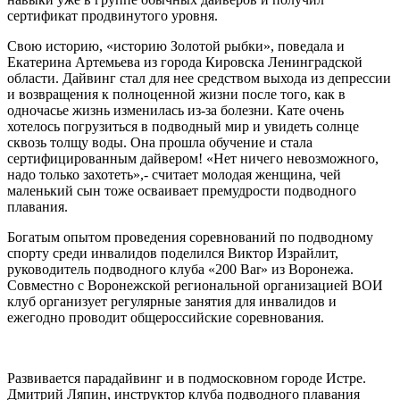
сертификат продвинутого уровня.
Свою историю, «историю Золотой рыбки», поведала и
Екатерина Артемьева из города Кировска Ленинградской
области. Дайвинг стал для нее средством выхода из депрессии
и возвращения к полноценной жизни после того, как в
одночасье жизнь изменилась из-за болезни. Кате очень
хотелось погрузиться в подводный мир и увидеть солнце
сквозь толщу воды. Она прошла обучение и стала
сертифицированным дайвером! «Нет ничего невозможного,
надо только захотеть»,- считает молодая женщина, чей
маленький сын тоже осваивает премудрости подводного
плавания.
Богатым опытом проведения соревнований по подводному
спорту среди инвалидов поделился Виктор Израйлит,
руководитель подводного клуба «200 Bar» из Воронежа.
Совместно с Воронежской региональной организацией ВОИ
клуб организует регулярные занятия для инвалидов и
ежегодно проводит общероссийские соревнования.
Развивается парадайвинг и в подмосковном городе Истре.
Дмитрий Ляпин, инструктор клуба подводного плавания