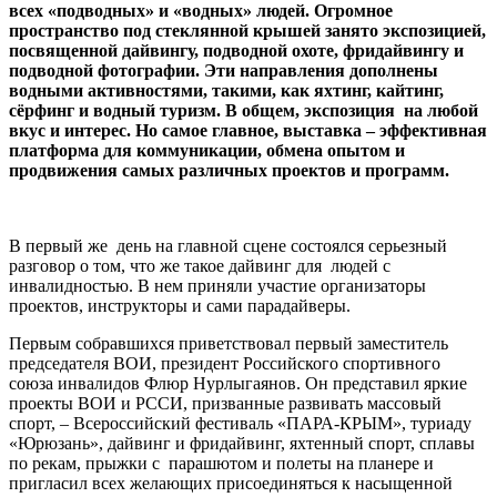
всех «подводных» и «водных» людей. Огромное
пространство под стеклянной крышей занято экспозицией,
посвященной дайвингу, подводной охоте, фридайвингу и
подводной фотографии. Эти направления дополнены
водными активностями, такими, как яхтинг, кайтинг,
сёрфинг и водный туризм. В общем, экспозиция на любой
вкус и интерес. Но самое главное, выставка – эффективная
платформа для коммуникации, обмена опытом и
продвижения самых различных проектов и программ.
В первый же день на главной сцене состоялся серьезный
разговор о том, что же такое дайвинг для людей с
инвалидностью. В нем приняли участие организаторы
проектов, инструкторы и сами парадайверы.
Первым собравшихся приветствовал первый заместитель
председателя ВОИ, президент Российского спортивного
союза инвалидов Флюр Нурлыгаянов. Он представил яркие
проекты ВОИ и РССИ, призванные развивать массовый
спорт, – Всероссийский фестиваль «ПАРА-КРЫМ», туриаду
«Юрюзань», дайвинг и фридайвинг, яхтенный спорт, сплавы
по рекам, прыжки с парашютом и полеты на планере и
пригласил всех желающих присоединяться к насыщенной