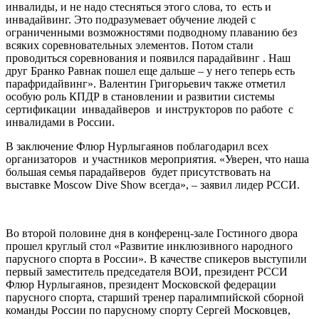
инвалиды, и не надо стесняться этого слова, то есть и
инвадайвинг. Это подразумевает обучение людей с
ограниченными возможностями подводному плаванию без
всяких соревновательных элементов. Потом стали
проводиться соревнования и появился парадайвинг . Наш
друг Бранко Равнак пошел еще дальше – у него теперь есть
парафридайвинг». Валентин Григорьевич также отметил
особую роль КПДР в становлении и развитии системы
сертификации инвадайверов и инструкторов по работе с
инвалидами в России.
В заключение Флюр Нурлыгаянов поблагодарил всех
организаторов и участников мероприятия. «Уверен, что наша
большая семья парадайверов будет присутствовать на
выставке Moscow Dive Show всегда», – заявил лидер РССИ.
Во второй половине дня в конференц-зале Гостиного двора
прошел круглый стол «Развитие инклюзивного народного
парусного спорта в России». В качестве спикеров выступили
первый заместитель председателя ВОИ, президент РССИ
Флюр Нурлыгаянов, президент Московской федерации
парусного спорта, старший тренер паралимпийской сборной
команды России по парусному спорту Сергей Московцев,