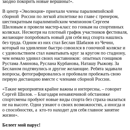
заодно покорить новые вершины!».
В центр «Эволюция» приехали члены паралимпийской
сборной России по легкой атилетике во главе с тренером,
шестикратным паралимпийским чемпионом Сергеем
Шиловым и провели мастер-­класс по гонкам на спортивных
колясках. Несмотря на плотный график участников фестиваля,
желающие попробовать новый для себя вид спорта нашлись
без труда. Одним из них стал Беслан Шабазов из Чечни,
который на удивление быстро совоился в гоночной коляске и
с удовольствием стал наматывать круг за кругом по стадиону,
чем немало удивил своих наставников: опытных гонщиков
Рустама Аминова, Руслана Курбанова, Наташу Рыжову. За
Бесланом подтянулись и другие желающие. Ребята задавали
вопросы, фотографировались и пробовали пробежать свою
первую дистанцию вместе с членами сборной России.
«Такие мероприятия крайне важны и интересны, – говорит
Сергей Шилов. – Благодаря ненавязчивой обстановке
спортсмены пробуют новые виды спорта без страха оказаться
не на высоте. Одни узнают о своих возможностях, а иногда и
о способностях, а кто-­то находит для себя главное занятие
жизни».
Белеет мой парус!