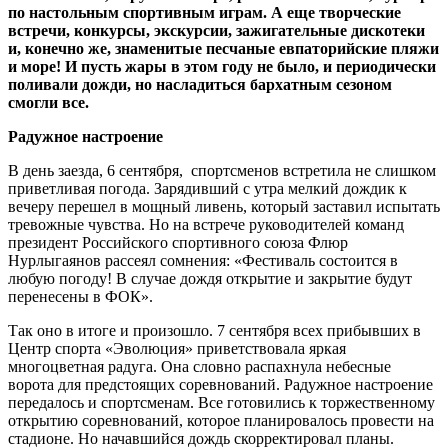
по настольным спортивным играм. А еще творческие
встречи, конкурсы, экскурсии, зажигательные дискотеки
и, конечно же, знаменитые песчаные евпаторийские пляжи
и море! И пусть жары в этом году не было, и периодически
поливали дожди, но насладиться бархатным сезоном
смогли все.
Радужное настроение
В день заезда, 6 сентября, спортсменов встретила не слишком
приветливая погода. Зарядивший с утра мелкий дождик к
вечеру перешел в мощный ливень, который заставил испытать
тревожные чувства. Но на встрече руководителей команд
президент Российского спортивного союза Флюр
Нурлыгаянов рассеял сомнения: «Фестиваль состоится в
любую погоду! В случае дождя открытие и закрытие будут
перенесены в ФОК».
Так оно в итоге и произошло. 7 сентября всех прибывших в
Центр спорта «Эволюция» приветствовала яркая
многоцветная радуга. Она словно распахнула небесные
ворота для предстоящих соревнований. Радужное настроение
передалось и спортсменам. Все готовились к торжественному
открытию соревнований, которое планировалось провести на
стадионе. Но начавшийся дождь скорректировал планы.