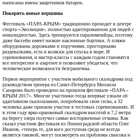
написаны имена защитников батареи.
Покорить новые вершины
Фестиваль «ПАРА-­КРЫМ» традиционно проходит в центре
спорта «Эволюция», полностью адаптированном для людей с
инвалидностью. Здесь тренируются паралимпийцы, поэтому
даже бассейн имеет низкие наклонные бортики. А пляжи
оборудованы дорожками и поручнями, просторными
раздевалками, есть и коляски для спуска в море. И
соревнования, и мастер­-классы с каждым годом становятся
все интереснее и азартнее и позволяют убедиться, что
человеческие возможности безграничны.
Первое мероприятие с участием мобильного скалодрома под
руководством тренера из Санкт-­Петербурга Михаила
Сапарова было проведено на прошлом фестивале «ПАРА-­
КРЫМ 2017». Многие участники тогда впервые узнали об
адаптивном скалолазании, попробовали свои силы, а 32
человека даже приняли участие в тестовых соревнованиях. И
в этом году ярко-­оранжевый скалодром высотой в 7,2 метра
на берегу озера получил самые восторженные отзывы. Как
сказал участник фестиваля из Ленинградской области Олег
Иванов, «теперь те, для кого доступная среда не всегда
является таковой, могут посмотреть на проблемы свысока и