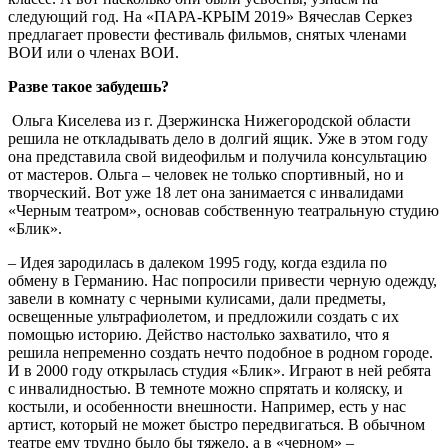
следующий год. На «ПАРА-­КРЫМ 2019» Вячеслав Серкез
предлагает провести фестиваль фильмов, снятых членами
ВОИ или о членах ВОИ.
Разве такое забудешь?
Ольга Киселева из г. Дзержинска Нижегородской области
решила не откладывать дело в долгий ящик. Уже в этом году
она представила свой видеофильм и получила консультацию
от мастеров. Ольга – человек не только спортивный, но и
творческий. Вот уже 18 лет она занимается с инвалидами
«Черным театром», основав собственную театральную студию
«Блик».
– Идея зародилась в далеком 1995 году, когда ездила по
обмену в Германию. Нас попросили привести черную одежду,
завели в комнату с черными кулисами, дали предметы,
освещенные ультрафиолетом, и предложили создать с их
помощью историю. Действо настолько захватило, что я
решила непременно создать нечто подобное в родном городе.
И в 2000 году открылась студия «Блик». Играют в ней ребята
с инвалидностью. В темноте можно спрятать и коляску, и
костыли, и особенности внешности. Например, есть у нас
артист, который не может быстро передвигаться. В обычном
театре ему трудно было бы тяжело, а в «черном» –