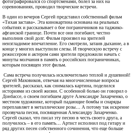
фотографировался со спортсменами, болел за них на
соревнованиях, проводил творческие встречи.
В один из вечеров Сергей представил собственный фильм
«Тихая застава». Эта кинокартина основана на реальных
событиях и рассказывает о бое пограничников на таджико­-
афганской границе. Почти все они погибают, честно
выполнив свой долг. Фильм произвел на зрителей
неизгладимое впечатление. Его смотрели, затаив дыхание, а в
конце у многих выступили слезы. И творческую встречу с
режиссером и актером сами зрители предложили начать с
минуты молчания в память о российских пограничниках,
которым посвящен этот фильм.
Сама встреча получилась исключительно теплой и душевной!
Сергей Маховиков, отвечая на многочисленные вопросы
зрителей, рассказал, как снималась картина, поделился
историями из своей жизни. С особенной болью он говорил о
Донбассе, о своем погибшем друге Александре Захарченко, о
местном художнике, который падающие бомбы и снаряды
переплавляет в металлические розы… А потому так искренне
прозвучала песня, посвященная Александру Захарченко.
Сергей сказал, что писал эту песню в честь своего друга, а
получилось – в его память… Артист исполнил под гитару и
ряд других песен собственного сочинения, что еще больше