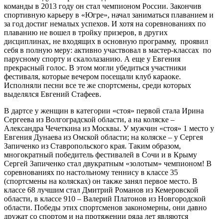
команды в 2013 году он стал чемпионом России. Закончив
спортивную карьеру в «Югре», начал заниматься плаванием и
за год достиг немалых успехов. И хотя на соревнованиях по
плаванию не вошел в тройку призеров, в других
дисциплинах, не входящих в основную программу, проявил
себя в полную меру: активно участвовал в мастер-­классах по
парусному спорту и скалолазанию. А еще у Евгения
прекрасный голос. В этом могли убедиться участники
фестиваля, которые вечером посещали клуб караоке.
Исполняли песни все те же спортсмены, среди которых
выделялся Евгений Стафеев.
В дартсе у женщин в категории «стоя» первой стала Ирина
Сергеева из Волгоградской области, а на коляске –
Александра Чечеткина из Москвы. У мужчин «стоя» 1 место у
Евгения Дунаева из Омской области; на коляске – у Сергея
Запиченко из Ставропольского края. Таким образом,
многократный победитель фестивалей в Сочи и в Крыму
Сергей Запиченко стал двукратным «золотым» чемпионом! В
соревнованиях по настольному теннису в классе 3­5
(спортсмены на колясках) он также занял первое место. В
классе 6­8 лучшим стал Дмитрий Романов из Кемеровской
области, в классе 9­10 – Валерий Платонов из Новгородской
области. Победы этих спортсменов закономерны, они давно
дружат со спортом и на протяжении ряда лет являются