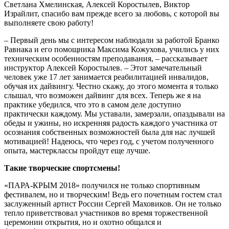
Светлана Хмелинская, Алексей Коростылев, Виктор
Израйлит, спасибо вам прежде всего за любовь, с которой вы
выполняете свою работу!
– Первый день мы с интересом наблюдали за работой Бранко
Равнака и его помощника Максима Кожухова, учились у них
техническим особенностям преподавания, – рассказывает
инструктор Алексей Коростылев. – Этот замечательный
человек уже 17 лет занимается реабилитацией инвалидов,
обучая их дайвингу. Честно скажу, до этого момента я только
слышал, что возможен дайвинг для всех. Теперь же я на
практике убедился, что это в самом деле доступно
практически каждому. Мы уставали, замерзали, опаздывали на
обеды и ужины, но искренняя радость каждого участника от
осознания собственных возможностей была для нас лучшей
мотивацией! Надеюсь, что через год, с учетом полученного
опыта, мастер­классы пройдут еще лучше.
Такие творческие спортсмены!
«ПАРА-­КРЫМ 2018» получился не только спортивным
фестивалем, но и творческим! Ведь его почетным гостем стал
заслуженный артист России Сергей Маховиков. Он не только
тепло приветствовал участников во время торжественной
церемонии открытия, но и охотно общался и