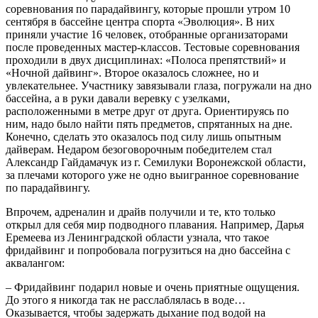
соревнования по парадайвингу, которые прошли утром 10
сентября в бассейне центра спорта «Эволюция». В них
приняли участие 16 человек, отобранные организаторами
после проведенных мастер-­классов. Тестовые соревнования
проходили в двух дисциплинах: «Полоса препятствий» и
«Ночной дайвинг». Второе оказалось сложнее, но и
увлекательнее. Участнику завязывали глаза, погружали на дно
бассейна, а в руки давали веревку с узелками,
расположенными в метре друг от друга. Ориентируясь по
ним, надо было найти пять предметов, спрятанных на дне.
Конечно, сделать это оказалось под силу лишь опытным
дайверам. Недаром безоговорочным победителем стал
Александр Гайдамачук из г. Семилуки Воронежской области,
за плечами которого уже не одно выигранное соревнование
по парадайвингу.
Впрочем, адреналин и драйв получили и те, кто только
открыл для себя мир подводного плавания. Например, Дарья
Еремеева из Ленинградской области узнала, что такое
фридайвинг и попробовала погрузиться на дно бассейна с
аквалангом:
– Фридайвинг подарил новые и очень приятные ощущения.
До этого я никогда так не расслаблялась в воде…
Оказывается, чтобы задержать дыхание под водой на