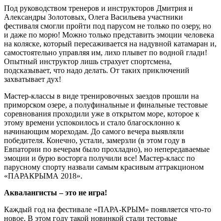
Под руководством тренеров и инструкторов Дмитрия и
Александры Золотовых, Олега Васильева участники
фестиваля смогли пройти под парусом не только по озеру, но
и даже по морю! Можно только представить эмоции человека
на коляске, который пересаживается на надувной катамаран и,
самостоятельно управляя им, лихо плывет по водной глади!
Опытный инструктор лишь страхует спортсмена,
подсказывает, что надо делать. От таких приключений
захватывает дух!
Мастер-­классы в виде тренировочных заездов прошли на
приморском озере, а полуфинальные и финальные тестовые
соревнования проходили уже в открытом море, которое к
этому времени успокоилось и стало благосклонно к
начинающим мореходам. До самого вечера выявляли
победителя. Конечно, устали, замерзли (в этом году в
Евпатории по вечерам было прохладно), но непередаваемые
эмоции и бурю восторга получили все! Мастер-­класс по
парусному спорту назвали самым красивым аттракционом
«ПАРА­КРЫМА 2018».
Аквалангисты – это не игра!
Каждый год на фестивале «ПАРА-­КРЫМ» появляется что­-то
новое. В этом году такой новинкой стали тестовые