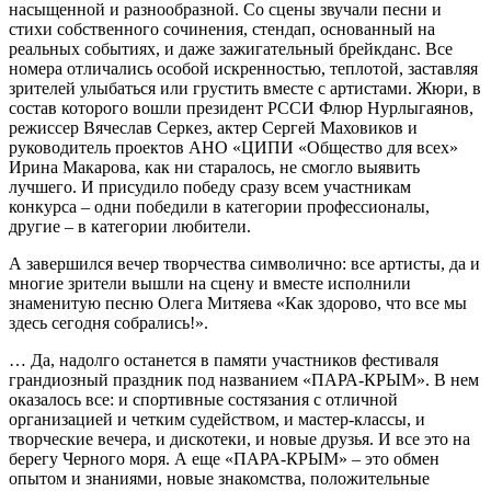
насыщенной и разнообразной. Со сцены звучали песни и
стихи собственного сочинения, стенд­ап, основанный на
реальных событиях, и даже зажигательный брейк­данс. Все
номера отличались особой искренностью, теплотой, заставляя
зрителей улыбаться или грустить вместе с артистами. Жюри, в
состав которого вошли президент РССИ Флюр Нурлыгаянов,
режиссер Вячеслав Серкез, актер Сергей Маховиков и
руководитель проектов АНО «ЦИПИ «Общество для всех»
Ирина Макарова, как ни старалось, не смогло выявить
лучшего. И присудило победу сразу всем участникам
конкурса – одни победили в категории профессионалы,
другие – в категории любители.
А завершился вечер творчества символично: все артисты, да и
многие зрители вышли на сцену и вместе исполнили
знаменитую песню Олега Митяева «Как здорово, что все мы
здесь сегодня собрались!».
… Да, надолго останется в памяти участников фестиваля
грандиозный праздник под названием «ПАРА-­КРЫМ». В нем
оказалось все: и спортивные состязания с отличной
организацией и четким судейством, и мастер-­классы, и
творческие вечера, и дискотеки, и новые друзья. И все это на
берегу Черного моря. А еще «ПАРА-­КРЫМ» – это обмен
опытом и знаниями, новые знакомства, положительные