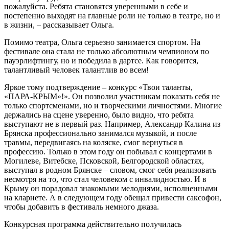
пожалуйста. Ребята становятся уверенными в себе и
постепенно выходят на главные роли не только в театре, но и
в жизни, – рассказывает Ольга.
Помимо театра, Ольга серьезно занимается спортом. На
фестивале она стала не только абсолютным чемпионом по
пауэрлифтингу, но и победила в дартсе. Как говорится,
талантливый человек талантлив во всем!
Яркое тому подтверждение – конкурс «Твои таланты,
«ПАРА-­КРЫМ»!». Он позволил участникам показать себя не
только спортсменами, но и творческими личностями. Многие
держались на сцене уверенно, было видно, что ребята
выступают не в первый раз. Например, Александр Калина из
Брянска профессионально занимался музыкой, и после
травмы, передвигаясь на коляске, смог вернуться в
профессию. Только в этом году он побывал с концертами в
Могилеве, Витебске, Псковской, Белгородской областях,
выступал в родном Брянске – словом, смог себя реализовать
несмотря на то, что стал человеком с инвалидностью. И в
Крыму он порадовал знакомыми мелодиями, исполненными
на кларнете. А в следующем году обещал привести саксофон,
чтобы добавить в фестиваль немного джаза.
Конкурсная программа действительно получилась