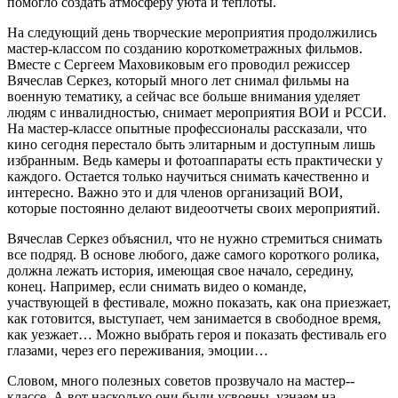
помогло создать атмосферу уюта и теплоты.
На следующий день творческие мероприятия продолжились
мастер-­классом по созданию короткометражных фильмов.
Вместе с Сергеем Маховиковым его проводил режиссер
Вячеслав Серкез, который много лет снимал фильмы на
военную тематику, а сейчас все больше внимания уделяет
людям с инвалидностью, снимает мероприятия ВОИ и РССИ.
На мастер-­классе опытные профессионалы рассказали, что
кино сегодня перестало быть элитарным и доступным лишь
избранным. Ведь камеры и фотоаппараты есть практически у
каждого. Остается только научиться снимать качественно и
интересно. Важно это и для членов организаций ВОИ,
которые постоянно делают видеоотчеты своих мероприятий.
Вячеслав Серкез объяснил, что не нужно стремиться снимать
все подряд. В основе любого, даже самого короткого ролика,
должна лежать история, имеющая свое начало, середину,
конец. Например, если снимать видео о команде,
участвующей в фестивале, можно показать, как она приезжает,
как готовится, выступает, чем занимается в свободное время,
как уезжает… Можно выбрать героя и показать фестиваль его
глазами, через его переживания, эмоции…
Словом, много полезных советов прозвучало на мастер-­
классе. А вот насколько они были усвоены, узнаем на