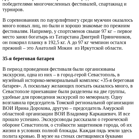
победителями многочисленных фестивалей, спартакиад и
турниров.
В соревнованиях по пауэрлифтингу среди мужчин оказалось
много новых лиц, но были и хорошо знакомые по прежним
фестивалям. Например, у спортсменов свыше 97 кг – первое
место занял богатырь из Татарстана Дмитрий Пряничников,
он покорил планку в 192,5 кг. А до 97 кг чемпион остался
прежний – это Анатолий Мокин из Иркутской области.
35-­я береговая батарея
В период проведения фестиваля были организованы
экскурсии, одна из них – в город-­герой Севастополь, в
музейный историко-­мемориальный комплекс «35-­я береговая
батарея». А поскольку желающих поехать оказалось много, в
Севастополе приехавшие были разделены на две группы,
удобные для проведения экскурсий по мемориалу. Одну
возглавила председатель Томской региональной организации
ВОИ Ирина Дорохова, другую – председатель Амурской
областной организации ВОИ Владимир Каркашевич. И все
прошло успешно. Экскурсоводы рассказали о героической
обороне Севастополя, о стойкости защитников города, об их
жизни в условиях полной блокады. Каждая пядь земли здесь
полита кровью. В музее на стенах светящимися буквами