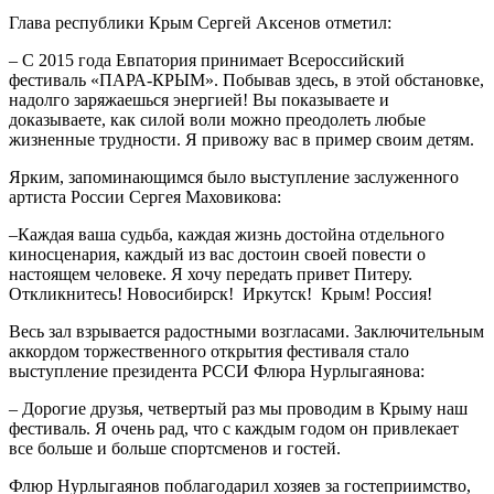
Глава республики Крым Сергей Аксенов отметил:
– С 2015 года Евпатория принимает Всероссийский
фестиваль «ПАРА-­КРЫМ». Побывав здесь, в этой обстановке,
надолго заряжаешься энергией! Вы показываете и
доказываете, как силой воли можно преодолеть любые
жизненные трудности. Я привожу вас в пример своим детям.
Ярким, запоминающимся было выступление заслуженного
артиста России Сергея Маховикова:
–Каждая ваша судьба, каждая жизнь достойна отдельного
киносценария, каждый из вас достоин своей повести о
настоящем человеке. Я хочу передать привет Питеру.
Откликнитесь! Новосибирск! Иркутск! Крым! Россия!
Весь зал взрывается радостными возгласами. Заключительным
аккордом торжественного открытия фестиваля стало
выступление президента РССИ Флюра Нурлыгаянова:
– Дорогие друзья, четвертый раз мы проводим в Крыму наш
фестиваль. Я очень рад, что с каждым годом он привлекает
все больше и больше спортсменов и гостей.
Флюр Нурлыгаянов поблагодарил хозяев за гостеприимство,