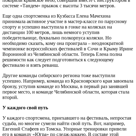
покорили крымское небо, совершив вместе с инструктором в
системе «Тандем» прыжок с высоты 3 тысячи метров.
Еще одна спортсменка из Кузбасса Елена Мачехина
принимала активное участие в мастер-­классе по парусному
спорту и успешно выступила в гонке на колясках на
дистанции 100 метров, лишь немного уступив
победительнице, буквально полкорпуса коляски. Но
необходимо сказать, кому она проиграла – неоднократной
чемпионке всероссийских фестивалей в Сочи и Крыму Ирине
Ворониной из Челябинской области. Теперь Елена полна
решимости как следует подготовиться к следующему
фестивалю и взять реванш.
Другие команды сибирского региона тоже выступили
успешно. Например, команда из Красноярского края завоевала
бронзу, уступив команде из Москвы, в первый раз занявшей
первое место, и команде Челябинской области, которая стала
второй.
У каждого свой путь
У каждого спортсмена, приехавшего на фестиваль, непростая
судьба, но многие сумели найти свой путь. Вот, например,
Евгений Стафеев из Томска. Упорные тренировки привели
его в команду «Югра» по следж-­хоккею. В составе этой