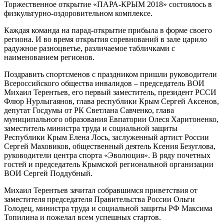
Торжественное открытие «ПАРА-­КРЫМ 2018» состоялось в
физкультурно-­оздоровительном комплексе.
Каждая команда на парад-­открытие прибыла в форме своего
региона. И во время открытия соревнований в зале царило
радужное разноцветье, различаемое табличками с
наименованием регионов.
Поздравить спортсменов с праздником пришли руководители
Всероссийского общества инвалидов – председатель ВОИ
Михаил Терентьев, его первый заместитель, президент РССИ
Флюр Нурлыгаянов, глава республики Крым Сергей Аксенов,
депутат Госдумы от РК Светлана Савченко, глава
муниципального образования Евпатории Олеся Харитоненко,
заместитель министра труда и социальной защиты
Республики Крым Елена Лось, заслуженный артист России
Сергей Маховиков, общественный деятель Ксения Безуглова,
руководители центра спорта «Эволюция». В ряду почетных
гостей и председатель Крымской региональной организации
ВОИ Сергей Поддубный.
Михаил Терентьев зачитал собравшимся приветствия от
заместителя председателя Правительства России Ольги
Голодец, министра труда и социальной защиты РФ Максима
Топилина и пожелал всем успешных стартов.