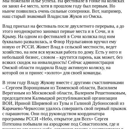
Мы пожелали Илье успеха. На фестивале в гонке на колясках
он занял 4-­е место, хотя в прошлом году был первым. Но
нынче появились очень сильные соперники. Вот, например,
наш старый знакомый Владислав Жуков из Омска.
Влад приехал на фестиваль после двухлетнего перерыва, а до
этого неоднократно занимал первые места и в Сочи, и в
Крыму. На одном из фестивалей в Сочи коляска под ним
буквально развалилась, и Флюр Нурлыгаянов вручил ему
новую от РССИ. Живет Влад в сельской местности, ведет
хозяйство, на нем вся мужская работа по дому. Есть у него и
небольшой бизнес, словом – крутится парень, как может, без
всяких скидок на инвалидность! Сейчас администрация
Омской области подарила Владу активную коляску, на
которой он и принес «золото» для своей команды.
В этом году Владу Жукову вместе с другими счастливчиками
– Сергеем Воронцовым из Тюменской области, Василием
Верегиным из Московской области, Валерием Решетниковым,
председателем Калмыцкой республиканской организации
ВОИ, Ириной Ширяевой из Тулы и Галиной Дубоносовой из
Карачаево-­Черкессии удалось совершить свой первый прыжок
с парашютом. Они под руководством координатора
программы РССИ «Небо, открытое для Всех» Сергея
Потехина побывали на аэродроме под Севастополем, где и