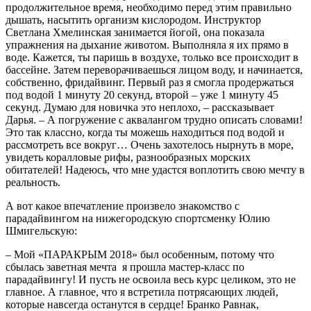
продолжительное время, необходимо перед этим правильно
дышать, насытить организм кислородом. Инструктор
Светлана Хмелинская занимается йогой, она показала
упражнения на дыхание животом. Выполняла я их прямо в
воде. Кажется, ты паришь в воздухе, только все происходит в
бассейне. Затем переворачиваешься лицом воду, и начинается,
собственно, фридайвинг. Первый раз я смогла продержаться
под водой 1 минуту 20 секунд, второй – уже 1 минуту 45
секунд. Думаю для новичка это неплохо, – рассказывает
Дарья. – А погружение с аквалангом трудно описать словами!
Это так классно, когда ты можешь находиться под водой и
рассмотреть все вокруг… Очень захотелось нырнуть в море,
увидеть коралловые рифы, разнообразных морских
обитателей! Надеюсь, что мне удастся воплотить свою мечту в
реальность.
А вот какое впечатление произвело знакомство с
парадайвингом на нижегородскую спортсменку Юлию
Шмигельскую:
– Мой «ПАРА­КРЫМ 2018» был особенным, потому что
сбылась заветная мечта ­ я прошла мастер-­класс по
парадайвингу! И пусть не освоила весь курс целиком, это не
главное. А главное, что я встретила потрясающих людей,
которые навсегда останутся в сердце! Бранко Равнак,