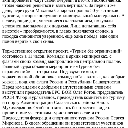
экипированы и ждут своей очереди, а кто-то вдохновляется,
чтобы наконец решиться и взять вертикаль. За первый же
день, через руки Михаила Сапарова прошло 50 участников
турслета, которые получили индивидуальный мастер-класс. А
в следующие дни, увлекшиеся скалолазанием, получали
усложненные задачи для подъема. Лица испытавших себя
высотой – преображаются, в глазах появляется огонек, а
походка становится уверенной, еще одна победа, еще один
повод верить в свои силы.
Торжественное открытие проекта «Туризм без ограничений»
состоялось в 11 часов. Команды в ярких экипировках, с
флагами своих команд выстроились на центральной поляне.
Главный судья объявил мероприятие «Туризм без
ограничений» — открытым! Под звуки гимна, в
торжественной обстановке, команда «Салаватцы», как добрые
хозяева, подняли флаги России и Республики Башкортостан.
Перед командами с добрыми напутственными словами
выступили председатель БРО ВОИ Олег Ротов, председатель
РССИ Флюр Нурлыгаянов, председатель комитета по туризму
и спорту Администрации Салаватского района Наиль
Мухамедьянов. Особенно хотелось бы отметить видео-
приветствие участникам туристического слета от
Председателя федерации спортивного туризма России Сергея
Миронова. В своем обращении он приветствовал участников