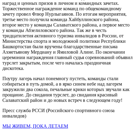
наград и ценных призов в личном и командных зачетах.
Торжественное награждение команд по общекомандному
зачету провел Флюр Нурлыгаянов. По итогам мероприятия,
третье место получила команда Хайбуллинского района,
второе место у команды Салаватского района, а первое место
у команды Абзелиловского района. Так же в честь
тридцатилетия активного туризма инвалидов в России, от
Министерства спорта и молодежной политики Республики
Башкортостан были вручены благодарственные письма
Ахметьянову Мердиану и Ямиловой Алине. По окончании
церемонии награждения главный судья соревнований объявил
турслет закрытым, после чего началась праздничная
дискотека.
Поутру лагерь начал понемногу пустеть, команды стали
собираться в путь домой, а в ярко синем небе над лагерем
закружили два сокола, печальные крики которых звучали как
прощание. До свидания турслет, до свидания красивый
Салаватский район и до новых встреч в следующем году!
Пресс служба РССИ (Российского спортивного союза
инвалидов)
МЫ ЖИВЕМ, ПОКА ЛЕТАЕМ