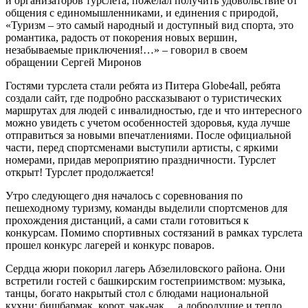
и организаторов турслета, пожелал получить удовольствие от
общения с единомышленниками, и единения с природой,
«Туризм – это самый народный и доступный вид спорта, это
романтика, радость от покорения новых вершин,
незабываемые приключения!…» – говорил в своем
обращении Сергей Миронов
Гостями турслета стали ребята из Питера Globe4аll, ребята
создали сайт, где подробно рассказывают о туристических
маршрутах для людей с инвалидностью, где и что интересного
можно увидеть с учетом особенностей здоровья, куда лучше
отправиться за новыми впечатлениями. После официальной
части, перед спортсменами выступили артисты, с яркими
номерами, придав мероприятию праздничности. Турслет
открыт! Турслет продолжается!
Утро следующего дня началось с соревнования по
пешеходному туризму, команды выделили спортсменов для
прохождения дистанций, а сами стали готовиться к
конкурсам. Помимо спортивных состязаний в рамках турслета
прошел конкурс лагерей и конкурс поваров.
Сердца жюри покорил лагерь Абзелиловского района. Они
встретили гостей с башкирским гостеприимством: музыка,
танцы, богато накрытый стол с блюдами национальной
кухни: бишбармак, корот, чак-чак… а добродушие и тепло,