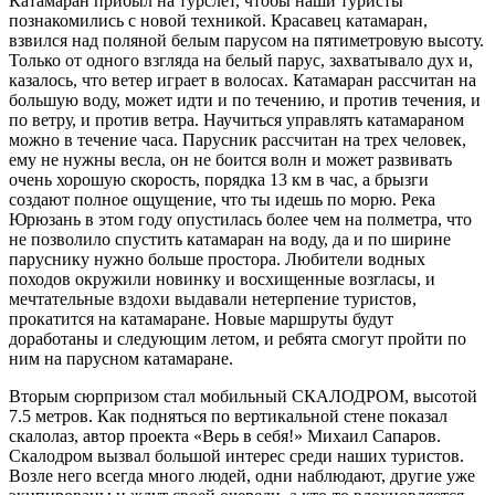
Катамаран прибыл на турслет, чтобы наши туристы
познакомились с новой техникой. Красавец катамаран,
взвился над поляной белым парусом на пятиметровую высоту.
Только от одного взгляда на белый парус, захватывало дух и,
казалось, что ветер играет в волосах. Катамаран рассчитан на
большую воду, может идти и по течению, и против течения, и
по ветру, и против ветра. Научиться управлять катамараном
можно в течение часа. Парусник рассчитан на трех человек,
ему не нужны весла, он не боится волн и может развивать
очень хорошую скорость, порядка 13 км в час, а брызги
создают полное ощущение, что ты идешь по морю. Река
Юрюзань в этом году опустилась более чем на полметра, что
не позволило спустить катамаран на воду, да и по ширине
паруснику нужно больше простора. Любители водных
походов окружили новинку и восхищенные возгласы, и
мечтательные вздохи выдавали нетерпение туристов,
прокатится на катамаране. Новые маршруты будут
доработаны и следующим летом, и ребята смогут пройти по
ним на парусном катамаране.
Вторым сюрпризом стал мобильный СКАЛОДРОМ, высотой
7.5 метров. Как подняться по вертикальной стене показал
скалолаз, автор проекта «Верь в себя!» Михаил Сапаров.
Скалодром вызвал большой интерес среди наших туристов.
Возле него всегда много людей, одни наблюдают, другие уже