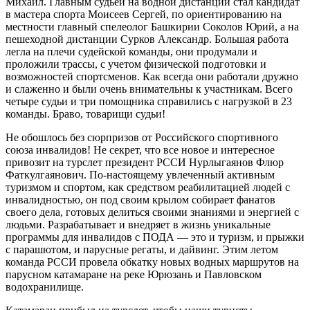
Михаил. Главным судьей на водной дистанции стал кандидат
в мастера спорта Моисеев Сергей, по ориентированию на
местности главный спелеолог Башкирии Соколов Юрий, а на
пешеходной дистанции Сурков Александр. Большая работа
легла на плечи судейской команды, они продумали и
проложили трассы, с учетом физической подготовки и
возможностей спортсменов. Как всегда они работали дружно
и слаженно и были очень внимательны к участникам. Всего
четыре судьи и три помощника справились с нагрузкой в 23
команды. Браво, товарищи судьи!
Не обошлось без сюрпризов от Российского спортивного
союза инвалидов! Не секрет, что все новое и интересное
привозит на турслет президент РССИ Нурлыгаянов Флюр
Фаткулгаянович. По-настоящему увлеченный активным
туризмом и спортом, как средством реабилитацией людей с
инвалидностью, он под своим крылом собирает фанатов
своего дела, готовых делиться своими знаниями и энергией с
людьми. Разрабатывает и внедряет в жизнь уникальные
программы для инвалидов с ПОДА — это и туризм, и прыжки
с парашютом, и парусные регаты, и дайвинг. Этим летом
команда РССИ провела обкатку новых водных маршрутов на
парусном катамаране на реке Юрюзань и Павловском
водохранилище.