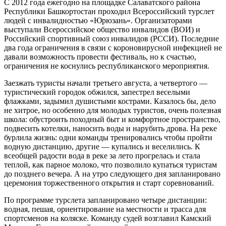
С 2012 года ежегодно на площадке Салаватского района
Республики Башкортостан проходил Всероссийский турслет
людей с инвалидностью «Юрюзань». Организаторами
выступали Всероссийское общество инвалидов (ВОИ) и
Российский спортивный союз инвалидов (РССИ). Последние
два года ограничения в связи с короновирусной инфекцией не
давали возможность провести фестиваль, но к счастью,
ограничения не коснулись республиканского мероприятия.
Заезжать туристы начали третьего августа, а четвертого —
туристический городок обжился, запестрел веселыми
флажками, задымил душистыми кострами. Казалось бы, дело
не хитрое, но особенно для молодых туристов, очень полезная
школа: обустроить походный быт и комфортное пространство,
подвесить котелки, наносить воды и нарубить дрова. На реке
бурлила жизнь: одни команды тренировались чтобы пройти
водную дистанцию, другие — купались и веселились. К
всеобщей радости вода в реке за лето прогрелась и стала
теплой, как парное молоко, что позволило купаться туристам
до позднего вечера. А на утро следующего дня запланировано
церемония торжественного открытия и старт соревнований.
По программе турслета запланировано четыре дистанции:
водная, пешая, ориентирование на местности и трасса для
спортсменов на коляске. Команду судей возглавил Камский