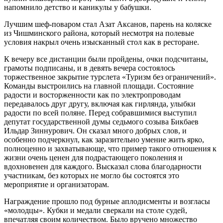
напомнило детство и каникулы у бабушки.
Лучшим шеф-поваром стал Азат Аксанов, парень на коляске
из Чишминского района, который несмотря на полевые
условия накрыл очень изысканный стол как в ресторане.
К вечеру все дистанции были пройдены, очки подсчитаны,
грамоты подписаны, и в девять вечера состоялось
торжественное закрытие турслета «Туризм без ограничений».
Команды выстроились на главной площади. Состояние
радости и восторженности как по электропроводам
передавалось друг другу, включая как гирлянда, улыбки
радости по всей поляне. Перед собравшимися выступил
депутат государственной думы седьмого созыва Бикбаев
Ильдар Зиннурович. Он сказал много добрых слов, и
особенно подчеркнул, как заразительно умение жить ярко,
полноценно и захватывающе, что пример такого отношения к
жизни очень ценен для подрастающего поколения и
вдохновенен для каждого. Высказал слова благодарности
участникам, без которых не могло бы состоятся это
мероприятие и организаторам.
Награждение прошло под бурные аплодисменты и возгласы
«молодцы». Кубки и медали сверкали на столе судей,
впечатляя своим количеством. Было вручено множество