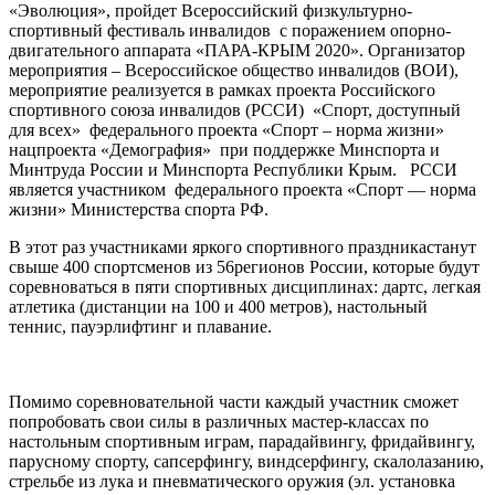
«Эволюция», пройдет Всероссийский физкультурно-
спортивный фестиваль инвалидов с поражением опорно-
двигательного аппарата «ПАРА-КРЫМ 2020». Организатор
мероприятия – Всероссийское общество инвалидов (ВОИ),
мероприятие реализуется в рамках проекта Российского
спортивного союза инвалидов (РССИ) «Спорт, доступный
для всех» федерального проекта «Спорт – норма жизни»
нацпроекта «Демография» при поддержке Минспорта и
Минтруда России и Минспорта Республики Крым. РССИ
является участником федерального проекта «Спорт — норма
жизни» Министерства спорта РФ.
В этот раз участниками яркого спортивного праздникастанут
свыше 400 спортсменов из 56регионов России, которые будут
соревноваться в пяти спортивных дисциплинах: дартс, легкая
атлетика (дистанции на 100 и 400 метров), настольный
теннис, пауэрлифтинг и плавание.
Помимо соревновательной части каждый участник сможет
попробовать свои силы в различных мастер-классах по
настольным спортивным играм, парадайвингу, фридайвингу,
парусному спорту, сапсерфингу, виндсерфингу, скалолазанию,
стрельбе из лука и пневматического оружия (эл. установка