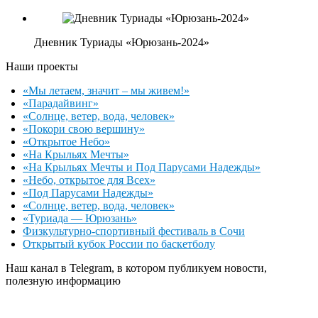
Дневник Туриады «Юрюзань-2024»
Наши проекты
«Мы летаем, значит – мы живем!»
«Парадайвинг»
«Солнце, ветер, вода, человек»
«Покори свою вершину»
«Открытое Небо»
«На Крыльях Мечты»
«На Крыльях Мечты и Под Парусами Надежды»
«Небо, открытое для Всех»
«Под Парусами Надежды»
«Солнце, ветер, вода, человек»
«Туриада — Юрюзань»
Физкультурно-спортивный фестиваль в Сочи
Открытый кубок России по баскетболу
Наш канал в Telegram, в котором публикуем новости,
полезную информацию