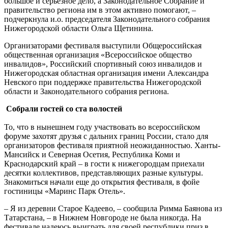
большое и серьёзное дело, а Законодательное Собрание и
правительство региона им в этом активно помогают, –
подчеркнула и.о. председателя Законодательного собрания
Нижегородской области Ольга Щетинина.
Организаторами фестиваля выступили Общероссийская
общественная организация «Всероссийское общество
инвалидов», Российский спортивный союз инвалидов и
Нижегородская областная организация имени Александра
Невского при поддержке правительства Нижегородской
области и Законодательного собрания региона.
Собрали гостей со ста волостей
То, что в нынешнем году участвовать во всероссийском
форуме захотят друзья с дальних границ России, стало для
организаторов фестиваля приятной неожиданностью. Ханты-
Мансийск и Северная Осетия, Республика Коми и
Краснодарский край – в гости к нижегородцам приехали
десятки коллективов, представляющих разные культуры.
Знакомиться начали еще до открытия фестиваля, в фойе
гостиницы «Маринс Парк Отель».
– Я из деревни Старое Кадеево, – сообщила Римма Баянова из
Татарстана, – в Нижнем Новгороде не была никогда. На
фестивале надеюсь выиграть для своей республики приз в