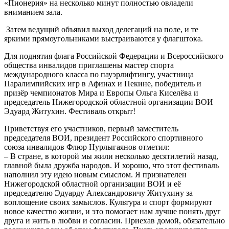
«Пионерия» на несколько минут полностью овладели
вниманием зала.
Затем ведущий объявил выход делегаций на поле, и те
яркими прямоугольниками выстраиваются у флагштока.
Для поднятия флага Российской Федерации и Всероссийского
общества инвалидов приглашены мастер спорта
международного класса по пауэрлифтингу, участница
Паралимпийских игр в Афинах и Пекине, победитель и
призёр чемпионатов Мира и Европы Ольга Киселёва и
председатель Нижегородской областной организации ВОИ
Эдуард Житухин. Фестиваль открыт!
Приветствуя его участников, первый заместитель
председателя ВОИ, президент Российского спортивного
союза инвалидов Флюр Нурлыгаянов отметил:
– В стране, в которой мы жили несколько десятилетий назад,
главной была дружба народов. И хорошо, что этот фестиваль
наполнил эту идею новым смыслом. Я признателен
Нижегородской областной организации ВОИ и её
председателю Эдуарду Александровичу Житухину за
воплощение своих замыслов. Культура и спорт формируют
новое качество жизни, и это помогает нам лучше понять друг
друга и жить в любви и согласии. Приехав домой, обязательно