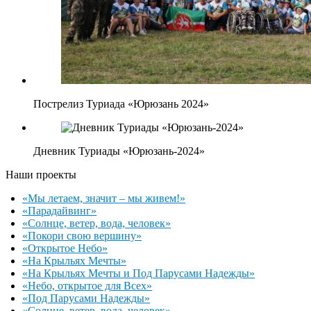
Пострелиз Туриада «Юрюзань 2024»
Дневник Туриады «Юрюзань-2024»
Наши проекты
«Мы летаем, значит – мы живем!»
«Парадайвинг»
«Солнце, ветер, вода, человек»
«Покори свою вершину»
«Открытое Небо»
«На Крыльях Мечты»
«На Крыльях Мечты и Под Парусами Надежды»
«Небо, открытое для Всех»
«Под Парусами Надежды»
«Солнце, ветер, вода, человек»