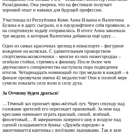
Ризатдинова. Она уверена, что на фестивале получает
хороший опыт и навыки для будущей профессии.
Участницы из Республики Коми Анна Ильина и Валентина
Бузина и в дартс сыграли, и в пауэрлифтинге себя проявили, и
на спортивную ходьбу отправились. В итоге Анна завоевала
три медали, к которым Валентина добавила ещё одну…
Одно из самых красочных зрелищ в инваспорте – фигурное
вождение на колясках. С удивительным проворством
спортсмены-колясочники – многие из них нижегородцы –
огибали стойки, стремясь к финишу. После более чем
двухчасового соперничества наступила пора подведения
итогов. Четырнадцать номинаций по три медали в каждой – в
финале прозвучали имена 42 медалистов! Они в полной мере
сумели показать силу воли и силу духа.
За Отчизну будем драться!
…Тёмный зал пронзает ярко-жёлтый луч. Через секунду над
головами зрителей его пересекает оранжевый. За ним над
креслами начинают играть красный, синий, зелёный,
фиолетовый… В завершении лазерного шоу в воздухе над
сценой складываются буквы: «Дружба народов» и
закручивается картинка с весёлыми ладошками. Так в зале