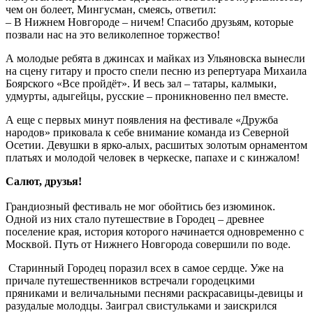
чем он болеет, Мингусман, смеясь, ответил:
– В Нижнем Новгороде – ничем! Спасибо друзьям, которые
позвали нас на это великолепное торжество!
А молодые ребята в джинсах и майках из Ульяновска вынесли
на сцену гитару и просто спели песню из репертуара Михаила
Боярского «Все пройдёт». И весь зал – татары, калмыки,
удмурты, адыгейцы, русские – проникновенно пел вместе.
А еще с первых минут появления на фестивале «Дружба
народов» приковала к себе внимание команда из Северной
Осетии. Девушки в ярко-алых, расшитых золотым орнаментом
платьях и молодой человек в черкеске, папахе и с кинжалом!
Салют, друзья!
Грандиозный фестиваль не мог обойтись без изюминок.
Одной из них стало путешествие в Городец – древнее
поселение края, история которого начинается одновременно с
Москвой. Путь от Нижнего Новгорода совершили по воде.
Старинный Городец поразил всех в самое сердце. Уже на
причале путешественников встречали городецкими
пряниками и величальными песнями раскрасавицы-девицы и
разудалые молодцы. Заиграл свистульками и заискрился