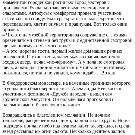
знаменитой городецкой росписью Город мастеров с
прилавками, буквально заваленными сувенирами и
сладостями. Автобусы с комфортом провезли участников
фестиваля по городу. Было раскрыто столько секретов, что
пересказывать хватит внукам и правнукам. Вот только один
пример.
– Что это на музейной территории за сооружение с глухими
бревенчатыми стенами без трубы и с единственной смотровой
щелью почему-то у самого пола?
– А это, дорогие гости, первый жилой дом наших речных
поселений. Глухие стены, маленькая сохраняющая тепло
входная дверь, печка «по-чёрному». А у пола не смотровая
щель, а окно для тайной милостыни. Чтобы хозяин нищему
поклонился, но так и не увидел, кому подаёт… Во как!
В Феодоровском монастыре, на каменные тропинки которого
ступала нога благоверного князя Александра Невского, к
участникам фестиваля «Дружба народов» вышел сам
архиепископ Августин. Он больше часа проговорил с
паломниками и благословил каждого.
Возвращались в благолепном молчании. На ночном
теплоходе, расцвеченном огнями, царила тихая грусть. Но на
подходе к причалу небо над судном вдруг засверкало, и среди
звёзд рассыпались огни салюта. Несколько десятков залпов