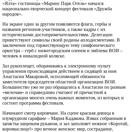
«Ялта» гостиницы «Маринс Парк Отель» начался
национально-творческий концерт фестиваля «Дружба
народов».
На экране один за другим появляются флаги, гербы и
названия регионов-участников, а также кадры с их
историческими достопримечательностями. Делегации
приветствуют символы своей родины аплодисментами. В
заключение под торжествующую тему симфонического
оркестра – герб с нижегородским оленем и эмблема ВОИ –
человек в инвалидной коляске.
Зал рукоплещет, оборачиваясь к электронному пульту
управления происходящим действием и сидящей за ним
Анастасии Макаровой, исполняющей обязанности
заместителя председателя областной организации ВОИ.
Большинство уже не раз обращались к Анастасии по разным
«мелочам» и справедливо считают её причастной к
организации многих очень важных моментов, из которых и
состоит программа фестиваля.
Начинают смотр кировчане. На сцене красная девица в
изумрудном сарафане – Мария Кадакова. Взмах собранным в
запястье широким рукавом, и зал заполняет нежное «Коротай,
коромыслице!» про вечное женское: мир, сострадание,