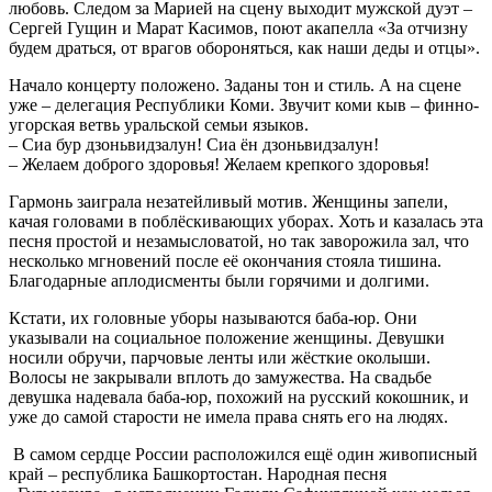
любовь. Следом за Марией на сцену выходит мужской дуэт –
Сергей Гущин и Марат Касимов, поют акапелла «За отчизну
будем драться, от врагов обороняться, как наши деды и отцы».
Начало концерту положено. Заданы тон и стиль. А на сцене
уже – делегация Республики Коми. Звучит коми кыв – финно-
угорская ветвь уральской семьи языков.
– Сиа бур дзоньвидзалун! Сиа ён дзоньвидзалун!
– Желаем доброго здоровья! Желаем крепкого здоровья!
Гармонь заиграла незатейливый мотив. Женщины запели,
качая головами в поблёскивающих уборах. Хоть и казалась эта
песня простой и незамысловатой, но так заворожила зал, что
несколько мгновений после её окончания стояла тишина.
Благодарные аплодисменты были горячими и долгими.
Кстати, их головные уборы называются баба-юр. Они
указывали на социальное положение женщины. Девушки
носили обручи, парчовые ленты или жёсткие околыши.
Волосы не закрывали вплоть до замужества. На свадьбе
девушка надевала баба-юр, похожий на русский кокошник, и
уже до самой старости не имела права снять его на людях.
В самом сердце России расположился ещё один живописный
край – республика Башкортостан. Народная песня