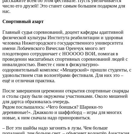
расскажите всем об этом фестивале. Пусть увеличивается
число его друзей! Это станет самым большим подарком для
нас.
Спортивный азарт
Главный судья соревнований, доцент кафедры адаптивной
физической культуры Института реабилитации и здоровья
человека Нижегородского государственного университета
имени Лобачевского Вячеслав Оренчук много лет
плодотворно сотрудничает с НООООО ВОИ, помогая в
проведении масштабных спортивных соревнований людей с
инвалидностью. Вместе с ним в физкультурно-
оздоровительный комплекс «Мещерский» пришли студенты, с
удовольствием став волонтёрами фестиваля. Для них это –
ещё и отличная практика.
После завершения церемонии открытия спортивные снаряды
и столы сразу были окружены участниками. Около мишеней
для дартса образовалась очередь.
Рядом послышалось: «Чего боишься? Шарики-то
деревянные!». Джакколо и шаффлборд – игры для многих
новые, к ним сначала надо приноровиться.
– Вот эти шайбы надо загонять в лузы. Чем больше
попаданий, тем больше счет, – объясняет волонтёр Анастасия