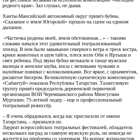
родного края». Зал слушал, не дыша.
Ханты-Мансийский автономный округ привёз бубны.
«Сказание о земле Югорской» прошло на сцене на едином
дыхании.
«Частичка родины моей, земля обетованная…» – такими
словами начался этот удивительный театрализованный
эпизод. В нем были завывание северного ветра и треск костра,
крики животных и шум тайги, плеск волн Оби и Иртыша и
смех ребенка. Под звуки бубна мелькали в танце мужские
малицы и женские шубы, кисы с меховыми чулками и
налобные повязки с колокольчиками. Все яркое, с орнаментом,
расшитое бисером. Великолепную сценическую композицию
«Сабантуй» показала Республика Татарстан. Талантливую
труппу привёз председатель деревенской первичной
организации ВОИ Черемшанского района Мингусман
Муртазин. 75-летний лидер – еще и профессиональный
театральный режиссёр.
– Я очень обрадовался, когда нас пригласили от имени
Татарстана, – признался он.
Лауреат всероссийских театральных фестивалей, обладатель
нескольких наград за главную мужскую роль, он никогда не
жалуется на проблемы со здоровьем. На вопрос журналистов,