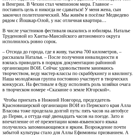
в Венгрии. В Чехии стал чемпионом мира. Главное –
поставить цель и никогда не сдаваться! У меня жена, сын
закончил политехнический. Мы живём в посёлке Медведево
рядом с Йошкар-Олой, у нас отличная квартира…
В числе участников фестиваля оказались и юбиляры. Наталье
Труденовой из Ханты-Мансийского автономного округа
исполнилось ровно сорок.
– Отсюда до города, где я живу, тысяча 700 километров, –
рассказала Наталья. – После получения инвалидности я
взялась приводить в порядок документацию районной
организации ВОИ. Сейчас удовольствием занимаюсь
творчеством, веду мастер-классы по скраббукингу и квилингу.
Наша молодёжная группа постоянно участвует в творческих
конкурсах. На фестивале я буду исполнять роль хозяйки очага
в творческом номере «Сказание о земле Югорской».
Чтобы приехать в Нижний Новгород, председатель
Красновишерской организации ВОИ из Пермского края Алла
Власова тоже проделала долгий путь: пять часов на автобусе
до Перми, а оттуда ещё двенадцать часов на поезде. Зато и
впечатление от её презентации коми-язьвенского языка
получилось запоминающимся и ярким. Возрождение почти
забытой культуры стало для Аллы Ефимовны призванием. А