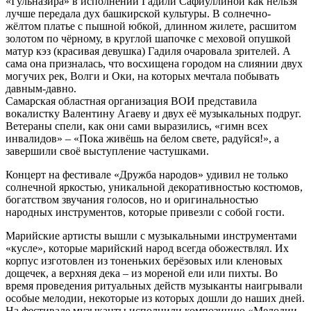
«Гульназира» в исполнении Гадили Сафиуллиной как нельзя
лучше передала дух башкирской культуры. В солнечно-
жёлтом платье с пышной юбкой, длинном жилете, расшитом
золотом по чёрному, в круглой шапочке с меховой опушкой
матур кэз (красивая девушка) Гадиля очаровала зрителей. А
сама она призналась, что восхищена городом на слиянии двух
могучих рек, Волги и Оки, на которых мечтала побывать
давным-давно.
Самарская областная организация ВОИ представила
вокалистку Валентину Агаеву и двух её музыкальных подруг.
Ветераны спели, как они сами выразились, «гимн всех
инвалидов» – «Пока живёшь на белом свете, радуйся!», а
завершили своё выступление частушками.
Концерт на фестивале «Дружба народов» удивил не только
солнечной яркостью, уникальной декоративностью костюмов,
богатством звучания голосов, но и оригинальностью
народных инструментов, которые привезли с собой гости.
Марийские артисты вышли с музыкальными инструментами
«кусле», которые марийский народ всегда обожествлял. Их
корпус изготовлен из тоненьких берёзовых или кленовых
дощечек, а верхняя дека – из мореной ели или пихты. Во
время проведения ритуальных действ музыканты наигрывали
особые мелодии, некоторые из которых дошли до наших дней.
На фестивале музыканты исполнили композицию «Мелодии