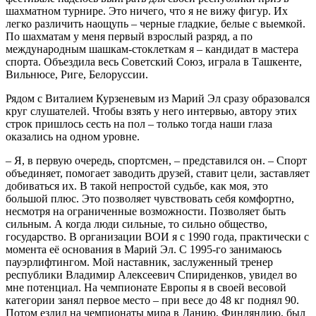
шахматном турнире. Это ничего, что я не вижу фигур. Их
легко различить наощупь – черные гладкие, белые с выемкой.
По шахматам у меня первый взрослый разряд, а по
международным шашкам-стоклеткам я – кандидат в мастера
спорта. Объездила весь Советский Союз, играла в Ташкенте,
Вильнюсе, Риге, Белоруссии.
Рядом с Виталием Курзеневым из Марий Эл сразу образовался
круг слушателей. Чтобы взять у него интервью, автору этих
строк пришлось сесть на пол – только тогда наши глаза
оказались на одном уровне.
– Я, в первую очередь, спорт­смен, – представился он. – Спорт
объединяет, помогает заводить друзей, ставит цели, заставляет
добиваться их. В такой непростой судьбе, как моя, это
большой плюс. Это позволяет чувствовать себя комфортно,
несмотря на ограниченные возможности. Позволяет быть
сильным. А когда люди сильные, то сильно общество,
государство. В организации ВОИ я с 1990 года, практически с
момента её основания в Марий Эл. С 1995-го занимаюсь
пауэрлифтингом. Мой наставник, заслуженный тренер
республики Владимир Алексеевич Спириденков, увидел во
мне потенциал. На чемпионате Европы я в своей весовой
категории занял первое место – при весе до 48 кг поднял 90.
Потом ездил на чемпионаты мира в Данию, Финляндию, был