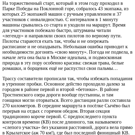
На торжественный старт, который в этом году проходил в
Парке Победы на Поклонной горе, собралось 43 экипажа, из
которых 25 экипажей машин с ручным управлением и 37
участников с инвалидностью. С интервалом в 1 минуту
машины срывались со старта и уходили на маршрут. Время
для участников побежало быстро, штурманы читали
«легенду» и направляли своих пилотов по верному пути.
Пилоты стараются ехать так, чтобы и не опережать
расписание и не опаздывать. Небольшая ошибка приводит к
необходимости догонять «свою минуту». Погода не подвела, в
начале лета она была в Москве идеальна, и подмосковная
природа в эту пору особенно красива: свежая трава, белые
ромашки, и борщевик ещё не распустил свои пальмы…
Трассу составители прописали так, чтобы избежать попадания
в утренние пробки. Основное действо проходило далеко за
городом в районе первой и второй «бетонки». В районе
Тростненского озера дороги вообще пустынны, и там
гонщики могли оторваться. Всего дистанция ралли составила
270 километров. В середине маршрута в посёлке Сычёво был
перерыв на отдых с горячим обедом. Вторая секция
традиционно короче первой. С предпоследнего пункта
контроля времени (КВ) после длинного, так называемого
«слепого участка» без указания расстояний, дорога вела прямо
в Крылатское (аж 70 км!), где был последний финишный КВ.