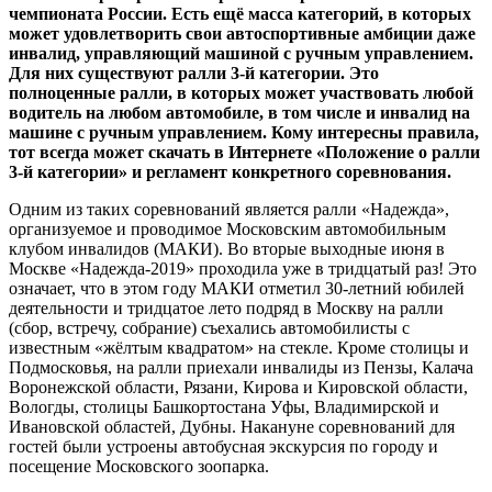
чемпионата России. Есть ещё масса категорий, в которых
может удовлетворить свои автоспортивные амбиции даже
инвалид, управляющий машиной с ручным управлением.
Для них существуют ралли 3-й категории. Это
полноценные ралли, в которых может участвовать любой
водитель на любом автомобиле, в том числе и инвалид на
машине с ручным управлением. Кому интересны правила,
тот всегда может скачать в Интернете «Положение о ралли
3-й категории» и регламент конкретного соревнования.
Одним из таких соревнований является ралли «Надежда»,
организуемое и проводимое Московским автомобильным
клубом инвалидов (МАКИ). Во вторые выходные июня в
Москве «Надежда-2019» проходила уже в тридцатый раз! Это
означает, что в этом году МАКИ отметил 30-летний юбилей
деятельности и тридцатое лето подряд в Москву на ралли
(сбор, встречу, собрание) съехались автомобилисты с
известным «жёлтым квадратом» на стекле. Кроме столицы и
Подмосковья, на ралли приехали инвалиды из Пензы, Калача
Воронежской области, Рязани, Кирова и Кировской области,
Вологды, столицы Башкортостана Уфы, Владимирской и
Ивановской областей, Дубны. Накануне соревнований для
гостей были устроены автобусная экскурсия по городу и
посещение Московского зоопарка.