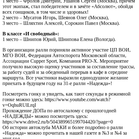
1 место – Фролов Дмитрий, Ушанов Сергей (Москва), причём
этот экипаж, стал победителем и в зачёте «Абсолют», обойдя
всех гонщиков, в том числе и здоровых!
2 место – Мусатов Игорь, Шеянов Олег (Москва),
3 место – Шляхтин Алексей, Сорокин Павел (Москва).
В классе «И свободный»:
1 место – Шнипов Юрий, Шнипова Елена (Вологда).
В организации ралли пориняли активное участие ЦП ВОИ,
МГО ВОИ, Федерация Автоспорота Московской области,
Ассоциации Cupper Sport, Компания PRO-X. Мероприятие
получило высокую оценку участников за составление трассы,
за работу судей и за обеденный перерыв в кафе в середине
маршрута. Все участники выразили единодушное желание
приехать в будущем году на 31-е ралли «Надежда»!
Посмотреть гонку и увидеть, как тают секунды в режимной
гонке можно здесь: https://www.youtube.com/watch?
v=OqhuRUlLrqI
Прохождение ДОПа по автослалому с прошлогодней
«НАДЕЖДЫ» можно посмотреть здесь:
https://www.drive2.ru/b/504389965199704420/?page=0
Об истории автоклуба МАКИ и более подробно о ралли
«Надежда» можно прочитать в нашей газете в №3 и №4 за
этот год.