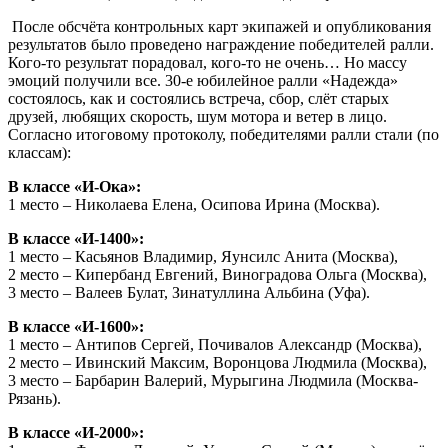
После обсчёта контрольных карт экипажей и опубликования
результатов было проведено награждение победителей ралли.
Кого-то результат порадовал, кого-то не очень… Но массу
эмоций получили все. 30-е юбилейное ралли «Надежда»
состоялось, как и состоялись встреча, сбор, слёт старых
друзей, любящих скорость, шум мотора и ветер в лицо.
Согласно итоговому протоколу, победителями ралли стали (по
классам):
В классе «И-Ока»:
1 место – Николаева Елена, Осипова Ирина (Москва).
В классе «И-1400»:
1 место – Касьянов Владимир, Яунсилс Анита (Москва),
2 место – Кипербанд Евгений, Виноградова Ольга (Москва),
3 место – Валеев Булат, Зинатуллина Альбина (Уфа).
В классе «И-1600»:
1 место – Антипов Сергей, Почивалов Александр (Москва),
2 место – Ивинский Максим, Воронцова Людмила (Москва),
3 место – Барбарин Валерий, Мурыгина Людмила (Москва-
Рязань).
В классе «И-2000»: