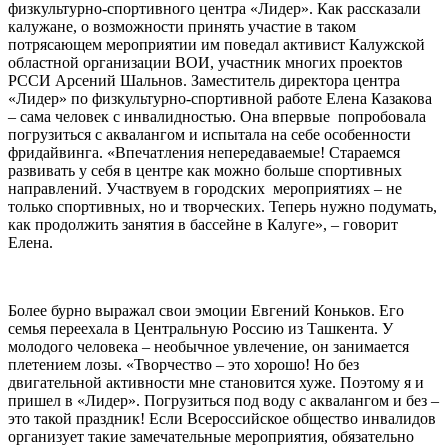
физкультурно-спортивного центра «Лидер». Как рассказали
калужане, о возможности принять участие в таком
потрясающем мероприятии им поведал активист Калужской
областной организации ВОИ, участник многих проектов
РССИ Арсений Шальнов. Заместитель директора центра
«Лидер» по физкультурно-спортивной работе Елена Казакова
– сама человек с инвалидностью. Она впервые попробовала
погрузиться с аквалангом и испытала на себе особенности
фридайвинга. «Впечатления непередаваемые! Стараемся
развивать у себя в центре как можно больше спортивных
направлений. Участвуем в городских мероприятиях – не
только спортивных, но и творческих. Теперь нужно подумать,
как продолжить занятия в бассейне в Калуге», – говорит
Елена.
Более бурно выражал свои эмоции Евгений Коньков. Его
семья переехала в Центральную Россию из Ташкента. У
молодого человека – необычное увлечение, он занимается
плетением лозы. «Творчество – это хорошо! Но без
двигательной активности мне становится хуже. Поэтому я и
пришел в «Лидер». Погрузиться под воду с аквалангом и без –
это такой праздник! Если Всероссийское общество инвалидов
организует такие замечательные мероприятия, обязательно