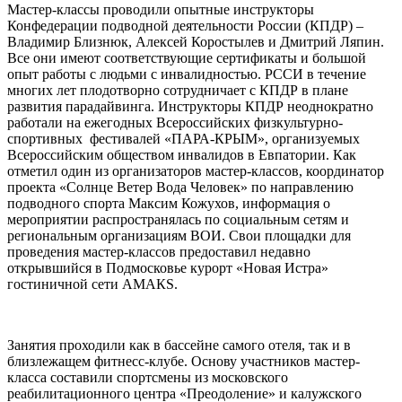
Мастер-классы проводили опытные инструкторы
Конфедерации подводной деятельности России (КПДР) –
Владимир Близнюк, Алексей Коростылев и Дмитрий Ляпин.
Все они имеют соответствующие сертификаты и большой
опыт работы с людьми с инвалидностью. РССИ в течение
многих лет плодотворно сотрудничает с КПДР в плане
развития парадайвинга. Инструкторы КПДР неоднократно
работали на ежегодных Всероссийских физкультурно-
спортивных фестивалей «ПАРА-КРЫМ», организуемых
Всероссийским обществом инвалидов в Евпатории. Как
отметил один из организаторов мастер-классов, координатор
проекта «Солнце Ветер Вода Человек» по направлению
подводного спорта Максим Кожухов, информация о
мероприятии распространялась по социальным сетям и
региональным организациям ВОИ. Свои площадки для
проведения мастер-классов предоставил недавно
открывшийся в Подмосковье курорт «Новая Истра»
гостиничной сети АМАКS.
Занятия проходили как в бассейне самого отеля, так и в
близлежащем фитнесс-клубе. Основу участников мастер-
класса составили спортсмены из московского
реабилитационного центра «Преодоление» и калужского