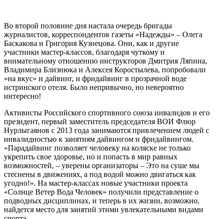
Во второй половине дня настала очередь бригады
журналистов, корреспондентов газеты «Надежды» – Олега
Баскакова и Григория Кузнецова. Они, как и другие
участники мастер-классов, благодаря чуткому и
внимательному отношению инструкторов Дмитрия Ляпина,
Владимира Близнюка и Алексея Коростылева, попробовали
«на вкус» и дайвинг, и фридайвинг в прозрачной воде
истринского отеля. Было непривычно, но невероятно
интересно!
Активисты Российского спортивного союза инвалидов и его
президент, первый заместитель председателя ВОИ Флюр
Нурлыгаянов с 2013 года занимаются привлечением людей с
инвалидностью к занятиям дайвингом и фридайвингом.
«Парадайвинг позволяет человеку на коляске не только
укрепить свое здоровье, но и попасть в мир равных
возможностей, – уверены организаторы – Это на суше мы
стеснены в движениях, а под водой можно двигаться как
угодно!». На мастер-классах новые участники проекта
«Солнце Ветер Вода Человек» получили представление о
подводных дисциплинах, и теперь в их жизни, возможно,
найдется место для занятий этими увлекательными видами
спорта.