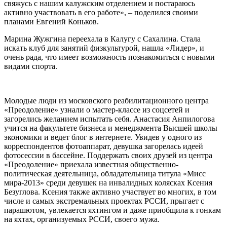
свяжусь с нашим калужским отделением и постараюсь
активно участвовать в его работе», – поделился своими
планами Евгений Коньков.
Марина Жужгина переехала в Калугу с Сахалина. Стала
искать клуб для занятий физкультурой, нашла «Лидер», и
очень рада, что имеет возможность познакомиться с новыми
видами спорта.
Молодые люди из московского реабилитационного центра
«Преодоление» узнали о мастер-классе из соцсетей и
загорелись желанием испытать себя. Анастасия Анпилогова
учится на факультете бизнеса и менеджмента Высшей школы
экономики и ведет блог в интернете. Увидев у одного из
корреспондентов фотоаппарат, девушка загорелась идеей
фотосессии в бассейне. Поддержать своих друзей из центра
«Преодоление» приехала известная общественно-
политическая деятельница, обладательница титула «Мисс
мира-2013» среди девушек на инвалидных колясках Ксения
Безуглова. Ксения также активно участвует во многих, в том
числе и самых экстремальных проектах РССИ, прыгает с
парашютом, увлекается яхтингом и даже приобщила к гонкам
на яхтах, организуемых РССИ, своего мужа.